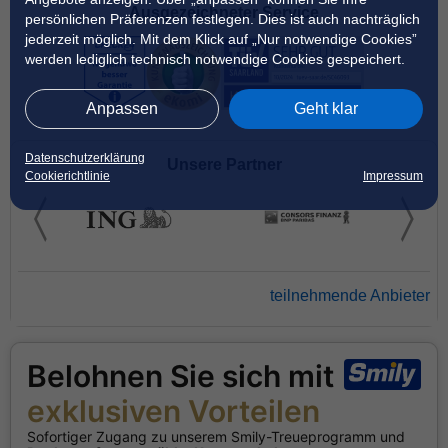
Ausgezeichneter Service
persönlichen Präferenzen festlegen. Dies ist auch nachträglich
jederzeit möglich. Mit dem Klick auf „Nur notwendige Cookies”
werden lediglich technisch notwendige Cookies gespeichert.
Anpassen
Geht klar
Datenschutzerklärung
Unsere Partner
Cookierichtlinie
Impressum
teilnehmende Anbieter
Belohnen Sie sich mit
exklusiven Vorteilen
Sofortiger Zugang zu unserem Smily-Treueprogramm und