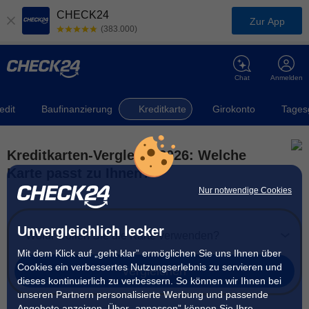
CHECK24
Zur App
(383.000)
Chat
Anmelden
edit
Baufinanzierung
Kreditkarte
Girokonto
Tages
Kreditkarten-Vergleich 2026: Welche
Karte passt zu Ihnen?
Nur notwendige Cookies
Unvergleichlich lecker
Wofür wollen Sie die Karte verwenden?
Mit dem Klick auf „geht klar” ermöglichen Sie uns Ihnen über
Cookies ein verbessertes Nutzungserlebnis zu servieren und
vergleichen
dieses kontinuierlich zu verbessern. So können wir Ihnen bei
unseren Partnern personalisierte Werbung und passende
Angebote anzeigen. Über „anpassen” können Sie Ihre