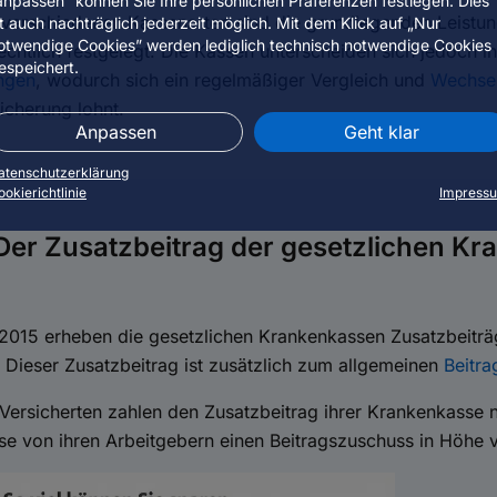
anpassen” können Sie Ihre persönlichen Präferenzen festlegen. Dies
r verschiedenen Kassenarten sind die grundlegenden Leistu
st auch nachträglich jederzeit möglich. Mit dem Klick auf „Nur
otwendige Cookies” werden lediglich technisch notwendige Cookies
chtlich festgelegt. Die Kassen unterscheiden sich jedoch in
espeichert.
ungen
, wodurch sich ein regelmäßiger Vergleich und
Wechsel
icherung lohnt.
Anpassen
Geht klar
atenschutzerklärung
ookierichtlinie
Impress
Der Zusatzbeitrag der gesetzlichen K
2015 erheben die gesetzlichen Krankenkassen Zusatzbeiträg
. Dieser Zusatzbeitrag ist zusätzlich zum allgemeinen
Beitra
Versicherten zahlen den Zusatzbeitrag ihrer Krankenkasse n
ise von ihren Arbeitgebern einen Beitragszuschuss in Höhe 