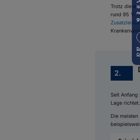
„
Trotz diese
i
n
rund 95 % re
g
Zusatzleist
Krankenvers
D
C
2.
Seit Anfang 
Lage richtet
Die meisten 
beispielswe