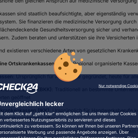
agshöhe den gleichen Anspruch auf medizinische Versorgung
assen sind staatlich beaufsichtigte, aber eigenständig ver
system. Sie finanzieren die medizinische Versorgung durch
e flächendeckende Gesundheitsversorgung sicher und verhan
rn. Zudem beraten und unterstützen sie ihre Versicherten 
nd existieren verschiedene Arten von gesetzlichen Kranken
ine Ortskrankenkassen (AOK)
: Regional organisierte Kasse
assen
: Ursprünglich für Angestellte gegründet, heute für al
Nur notwendige Cooki
skrankenkassen (BKK)
: Traditionell an bestimmte Unterneh
rten geöffnet
nvergleichlich lecker
krankenkassen (IKK)
: Ursprünglich für Handwerksberufe kon
it dem Klick auf „geht klar” ermöglichen Sie uns Ihnen über Cookies
erungsberechtigten offen
in verbessertes Nutzungserlebnis zu servieren und dieses
ontinuierlich zu verbessern. So können wir Ihnen bei unseren Partner
tschaftliche Krankenkasse
: Speziell für Personen aus dem 
ersonalisierte Werbung und passende Angebote anzeigen. Über