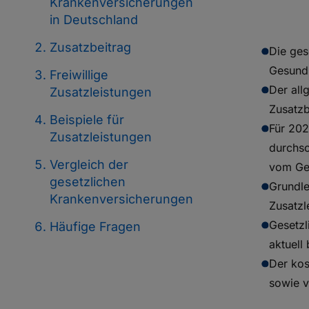
Krankenversicherungen
in Deutschland
Zusatzbeitrag
Die ges
Gesundh
Freiwillige
Der all
Zusatzleistungen
Zusatzb
Beispiele für
Für 202
Zusatzleistungen
durchsc
Vergleich der
vom Ges
gesetzlichen
Grundle
Krankenversicherungen
Zusatzl
Gesetzl
Häufige Fragen
aktuell
Der kos
sowie v