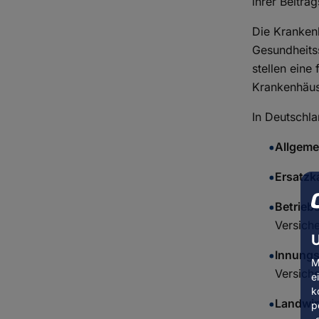
ihrer Beitr
Die Krankenk
Gesundheits
stellen ein
Krankenhäuse
In Deutschla
Allgeme
Ersatzk
Betrieb
Versiche
U
Innungs
M
Versich
e
k
Landwir
p