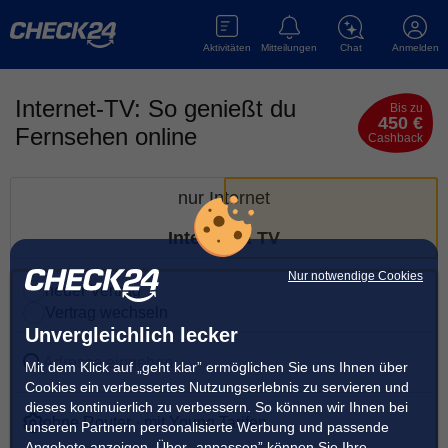
Aktivitäten
Mitteilungen
Chat
Anmelden
Internet-TV: So genießt du
Bis zu
450 €
Fernsehen online
Cashback
nur Internet
Internet & TV
Nur notwendige Cookies
neuer Vertrag
Vertrag wechseln
Unvergleichlich lecker
Adresse eingeben
Mit dem Klick auf „geht klar” ermöglichen Sie uns Ihnen über
Cookies ein verbessertes Nutzungserlebnis zu servieren und
dieses kontinuierlich zu verbessern. So können wir Ihnen bei
ohne Router · mit Young Tarifen
unseren Partnern personalisierte Werbung und passende
Angebote anzeigen. Über „anpassen” können Sie Ihre