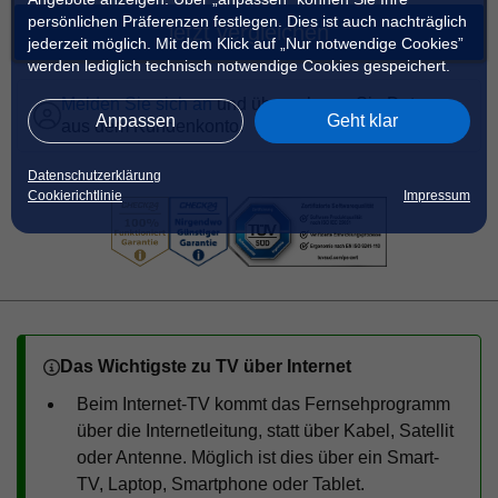
persönlichen Präferenzen festlegen. Dies ist auch nachträglich
jetzt vergleichen
jederzeit möglich. Mit dem Klick auf „Nur notwendige Cookies”
werden lediglich technisch notwendige Cookies gespeichert.
Melden Sie sich an
und übernehmen Sie Daten
Anpassen
Geht klar
aus dem Kundenkonto.
Datenschutzerklärung
Cookierichtlinie
Impressum
Das Wichtigste zu TV über Internet
Beim Internet-TV kommt das Fernsehprogramm
über die Internetleitung, statt über Kabel, Satellit
oder Antenne. Möglich ist dies über ein Smart-
TV, Laptop, Smartphone oder Tablet.