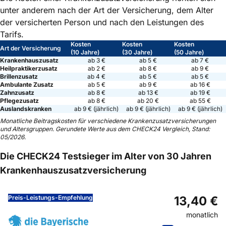
Ernstfall bestmöglich abgesichert ist. Neben den genannten
Malariaprophylaxe
unter anderem nach der Art der Versicherung, dem Alter
Leistungen bieten gute Tarife etwa die Möglichkeit zum
Die Erstattung erfolgt in der Regel bis zu einer jährlichen
der versicherten Person und nach den Leistungen des
Rooming-in, d. h. Sie werden als Begleitperson gemeinsam
Höchstgrenze. Meist liegt diese zwischen 100 und 500 €
Tarifs.
mit Ihrem Kind im Krankenhaus untergebracht.
Kosten
Kosten
Kosten
pro Jahr.
Art der Versicherung
(10 Jahre)
(30 Jahre)
(50 Jahre)
Kranken­haus­zusatz
ab 3 €
ab 5 €
ab 7 €
Heil­praktiker­zusatz
ab 2 €
ab 8 €
ab 9 €
Brillen­zusatz
ab 4 €
ab 5 €
ab 5 €
Ambulante Zusatz
ab 5 €
ab 9 €
ab 16 €
Zahn­zusatz
ab 8 €
ab 13 €
ab 19 €
Pflege­zusatz
ab 8 €
ab 20 €
ab 55 €
Auslands­kranken
ab 9 € (jährlich)
ab 9 € (jährlich)
ab 9 € (jährlich)
Monatliche Beitragskosten für verschiedene Krankenzusatz­versicherungen
und Altersgruppen. Gerundete Werte aus dem CHECK24 Vergleich, Stand:
05/2026
.
Die CHECK24 Testsieger im Alter von 30 Jahren
Krankenhauszusatzversicherung
Preis-Leistungs-Empfehlung
13,40 €
monatlich