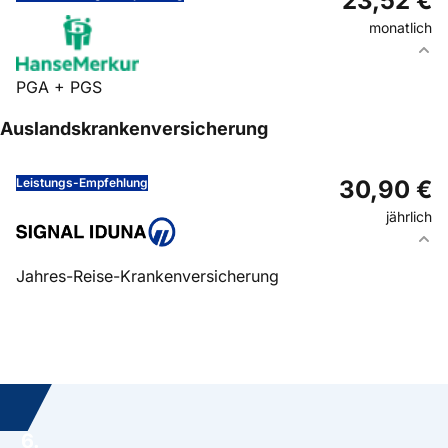
23,52 €
monatlich
PGA + PGS
Leistung zu Hause: gut
Auslandskrankenversicherung
Leistung im Heim: sehr gut
Stabiler Beitrag im Alter
Europaweite Auszahlung
Leistungs-Empfehlung
30,90 €
jährlich
Jahres-Reise-Kranken­versicherung
Zahnbehandlungen
Bergungskosten bis 15.000 €
Krankenrücktransport zum Wohnort
Ohne Selbstbeteiligung
Sofortige Bestätigung
6.