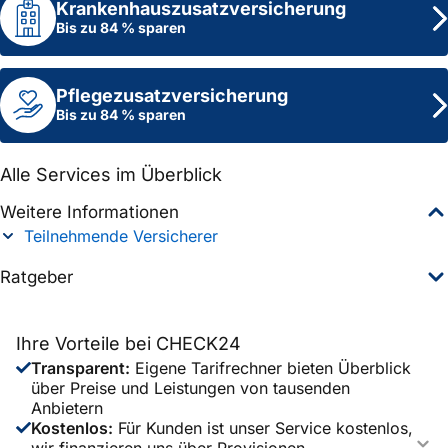
Krankenhaus­zusatzversicherung
Bis zu 84 % sparen
Pflegezusatz­versicherung
Bis zu 84 % sparen
Alle Services im Überblick
Weitere Informationen
Teilnehmende Versicherer
Ratgeber
Großes Blutbild
Chefarztbehandlung
Ihre Vorteile bei CHECK24
Chiropraktiker
1
.
Was ist eine Krankenzusatz­versicherung?
Transparent
:
Eigene Tarifrechner bieten Überblick
über Preise und Leistungen von tausenden
2
.
Für wen ist sie sinnvoll?
Anbietern
Kostenlos
:
Für Kunden ist unser Service kostenlos,
3
.
Krankenzusatz­versicherungen im Überblick
wir finanzieren uns über Provisionen