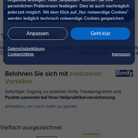
Heil­praktiker
Brille
Vor­sorge
Impfungen
persönlichen Präferenzen festlegen. Dies ist auch nachträglich
jederzeit möglich. Mit dem Klick auf „Nur notwendige Cookies”
vergleichen
werden lediglich technisch notwendige Cookies gespeichert.
Anpassen
Geht klar
Was kann ich für Sie tun?
Stellen Sie Ihre Frage
Was ist eine Heilpraktiker- und Brillen-
Worauf muss ich bei einer He
Datenschutzerklärung
Zusatzversicherung?
Brillen-Zusatzversicherung 
Cookierichtlinie
Impressum
Belohnen Sie sich mit
exklusiven
Vorteilen
Sofortiger Zugang zu unserem Smily Treueprogramm und
Punkte sammeln bei Ihrer
Heilpraktikerversicherung
.
anmelden, um noch mehr zu sparen
Vielfach ausgezeichnet