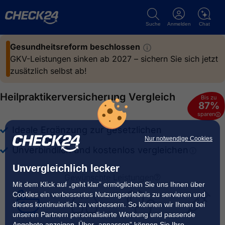
Suche
Anmelden
Chat
Gesundheitsreform
beschlossen
GKV-Leistungen sinken ab 2027 – sichern Sie sich jetzt
zusätzlich selbst ab!
Heilpraktiker­versicherung Vergleich
Bis zu
87
%
sparen
Ideale Ergänzung zur gesetzlichen
Krankenkasse
Nur notwendige Cookies
Unverbindlich und kostenlos
vergleichen
Unvergleichlich lecker
Gewünschte Leistungen
Mit dem Klick auf „geht klar” ermöglichen Sie uns Ihnen über
Cookies ein verbessertes Nutzungserlebnis zu servieren und
dieses kontinuierlich zu verbessern. So können wir Ihnen bei
unseren Partnern personalisierte Werbung und passende
Angebote anzeigen. Über „anpassen” können Sie Ihre