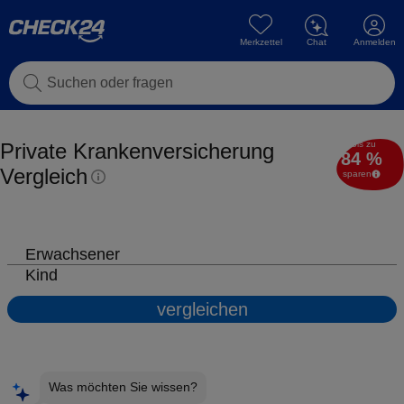
Merkzettel
Chat
Anmelden
Suchen oder fragen
Private Kranken­versicherung
Bis zu
84 %
Vergleich
sparen
Erwachsener
Kind
vergleichen
Was möchten Sie wissen?