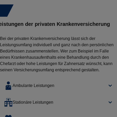
1.
eistungen der privaten Krankenversicherung
Bei der privaten Krankenversicherung lässt sich der
Leistungsumfang individuell und ganz nach den persönlichen
Bedürfnissen zusammenstellen. Wer zum Beispiel im Falle
eines Krankenhausaufenthalts eine Behandlung durch den
Chefarzt oder hohe Leistungen für Zahnersatz wünscht, kann
seinen Versicherungsumfang entsprechend gestalten.
Ambulante Leistungen
Die meisten Tarife der PKV leisten sowohl bei
Stationäre Leistungen
allgemeinärztlichen Behandlungen als auch bei
Behandlungen durch den Facharzt zu 100 %. Bei einigen
Sollte ein Krankenhausaufenthalt notwendig sein, können
Tarifen erhält der Patient die volle Erstattung nur dann,