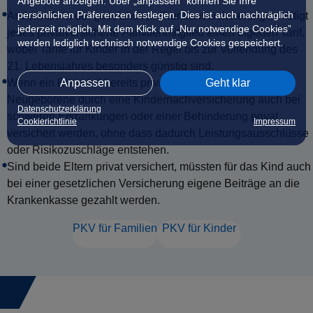
Angebote anzeigen. Über „anpassen” können Sie Ihre
persönlichen Präferenzen festlegen. Dies ist auch nachträglich
Anders als in der gesetzlichen Krankenversicherung benötigt
jederzeit möglich. Mit dem Klick auf „Nur notwendige Cookies”
jedes privatversicherte Familienmitglied einen eigenen Tarif,
werden lediglich technisch notwendige Cookies gespeichert.
wobei Tarife für Kinder in der Regel bis zur Vollendung des
21. Lebensjahres besonders günstig sind.
Anpassen
Geht klar
Wenn ein Elternteil bereits privat versichert ist, können
Neugeborene durch eine Kindernachversicherung auch bei
Datenschutzerklärung
schweren Erkrankungen oder einer Behinderung privat
Cookierichtlinie
Impressum
versichert werden, ohne dass dadurch Leistungsausschlüsse
oder Risikozuschläge entstehen.
Sind beide Eltern privat versichert, müssten für das Kind auch
bei einer gesetzlichen Versicherung eigene Beiträge an die
Krankenkasse gezahlt werden.
PKV für Familien
PKV für Kinder