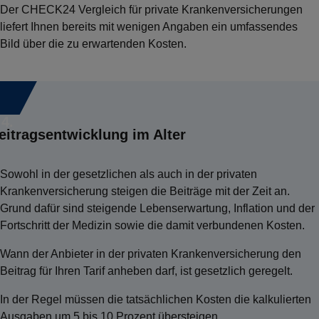
eine PKV besonders günstig. Auch Studierenden werden
Der CHECK24 Vergleich für private Krankenversicherungen
Beim Abschluss einer PKV müssen Sie eine
oft vergünstigte Einsteigertarife angeboten.
liefert Ihnen bereits mit wenigen Angaben ein umfassendes
Gesundheitsprüfung durchführen. Geht aus dieser hervor,
Bild über die zu erwartenden Kosten.
dass Sie an Vorerkrankungen leiden, kann der Versicherer
einen Leistungsausschluss vereinbaren, Risikozuschläge
verlangen oder den Antrag auf Versicherung ablehnen.
4.
eitragsentwicklung im Alter
Sowohl in der gesetzlichen als auch in der privaten
Krankenversicherung steigen die Beiträge mit der Zeit an.
Grund dafür sind steigende Lebenserwartung, Inflation und der
Fortschritt der Medizin sowie die damit verbundenen Kosten.
Wann der Anbieter in der privaten Krankenversicherung den
Beitrag für Ihren Tarif anheben darf, ist gesetzlich geregelt.
In der Regel müssen die tatsächlichen Kosten die kalkulierten
Ausgaben um 5 bis 10 Prozent übersteigen.