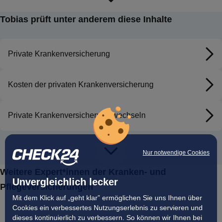
Kundenberatung bis hin zur strategischen Planung und Leitung
im Bereich der privaten Krankenversicherungen, ermöglicht es
Tobias prüft unter anderem diese Inhalte
ihm, individuelle und maßgeschneiderte Lösungen für unsere
Kunden zu entwickeln.
Private Krankenversicherung
Tobias Labers Engagement und seine Expertise sind
wesentliche Treiber für die hohe Beratungsqualität und die
Zuverlässigkeit der Informationen, die wir unseren Kunden
Kosten der privaten Krankenversicherung
bieten. Sein Wissen und seine langjährige Erfahrung machen
ihn zu einem unverzichtbaren Experten in unserem Team.
Private Krankenversicherung wechseln
Private Krankenversicherung im Alter
Nur notwendige Cookies
Weitere Expert*innen der Kranken- und
Unvergleichlich lecker
Private Krankenversicherung für Selbstständige
Pflegeversicherungen
Mit dem Klick auf „geht klar” ermöglichen Sie uns Ihnen über
Cookies ein verbessertes Nutzungserlebnis zu servieren und
Private Krankenversicherung für Beamte
dieses kontinuierlich zu verbessern. So können wir Ihnen bei