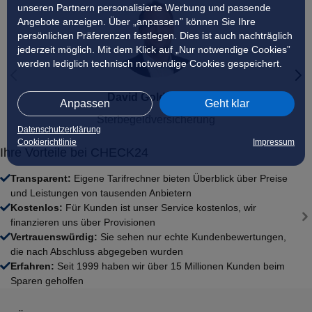
unseren Partnern personalisierte Werbung und passende
Angebote anzeigen. Über „anpassen” können Sie Ihre
Private Krankenversicherung für Familien
persönlichen Präferenzen festlegen. Dies ist auch nachträglich
jederzeit möglich. Mit dem Klick auf „Nur notwendige Cookies”
werden lediglich technisch notwendige Cookies gespeichert.
Private Krankenversicherung für Studenten
David Goldschmitt
Anpassen
Geht klar
Sterbegeld­versicherung
Datenschutzerklärung
Cookierichtlinie
Impressum
Ihre Vorteile bei CHECK24
Transparent
:
Eigene Tarifrechner bieten Überblick über Preise
und Leistungen von tausenden Anbietern
Kostenlos
:
Für Kunden ist unser Service kostenlos, wir
finanzieren uns über Provisionen
Vertrauenswürdig
:
Sie sehen nur echte Kundenbewertungen,
die nach Abschluss abgegeben wurden
Erfahren
:
Seit 1999 haben wir über 15 Millionen Kunden beim
Sparen geholfen