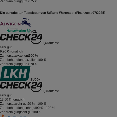
Zahnreinigung
gut
2 x 75 €
Die günstigsten Testsieger von Stiftung Warentest (Finanztest 07/2025)
AZL
1,4
Tarifnote
sehr gut
9,20 €
monatlich
Zahnersatz
exzellent
100 %
Zahnbehandlung
exzellent
100 %
Zahnreinigung
gut
2 x 70 €
ZU90+
1,3
Tarifnote
sehr gut
13,50 €
monatlich
Zahnersatz
sehr gut
90 % - 100 %
Zahnbehandlung
sehr gut
90 % - 100 %
Zahnreinigung
sehr gut
180 €