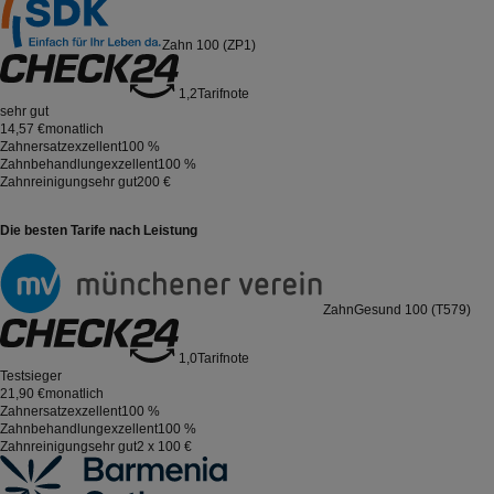
Zahn 100 (ZP1)
1,2
Tarifnote
sehr gut
14,57 €
monatlich
Zahnersatz
exzellent
100 %
Zahnbehandlung
exzellent
100 %
Zahnreinigung
sehr gut
200 €
Die besten Tarife nach Leistung
ZahnGesund 100 (T579)
1,0
Tarifnote
Testsieger
21,90 €
monatlich
Zahnersatz
exzellent
100 %
Zahnbehandlung
exzellent
100 %
Zahnreinigung
sehr gut
2 x 100 €