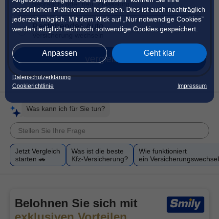
gebraucht oder neu, Zulassung
persönlichen Präferenzen festlegen. Dies ist auch nachträglich
jederzeit möglich. Mit dem Klick auf „Nur notwendige Cookies”
Bestehendes Auto
werden lediglich technisch notwendige Cookies gespeichert.
Versicherung wechseln
Anpassen
Geht klar
vergleichen
Datenschutzerklärung
Cookierichtlinie
Impressum
Was kann ich für Sie tun?
Jetzt Vergleich
Was ist die beste
Wie funktioniert
starten 🚗
Kfz-Versicherung?
ein Versicherungswechse
Belohnen Sie sich mit
exklusiven Vorteilen