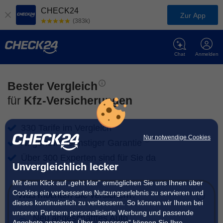
CHECK24
Zur App
(383k)
Chat
Anmelden
Bester Vergleich
für
Kfz-Versicherungen
330 Tarife im Vergleich
Nur notwendige Cookies
Nirgendwo Günstiger Garantie
Über 300 Experten sind für Sie da
Unvergleichlich lecker
Mit dem Klick auf „geht klar” ermöglichen Sie uns Ihnen über
Cookies ein verbessertes Nutzungserlebnis zu servieren und
Was möchten Sie versichern?
dieses kontinuierlich zu verbessern. So können wir Ihnen bei
unseren Partnern personalisierte Werbung und passende
Neu angeschafftes Auto
Angebote anzeigen. Über „anpassen” können Sie Ihre