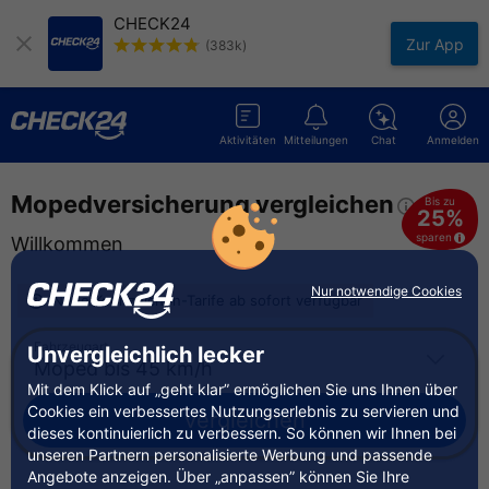
CHECK24
Zur App
(383k)
Aktivitäten
Mitteilungen
Chat
Anmelden
Mopedversicherung vergleiche
n
Bis zu
25%
sparen
Willkommen
Nur notwendige Cookies
Neue Kennzeichen-Tarife ab sofort verfügbar
Fahrzeugart
Unvergleichlich lecker
Mit dem Klick auf „geht klar” ermöglichen Sie uns Ihnen über
Cookies ein verbessertes Nutzungserlebnis zu servieren und
vergleichen
dieses kontinuierlich zu verbessern. So können wir Ihnen bei
unseren Partnern personalisierte Werbung und passende
Angebote anzeigen. Über „anpassen” können Sie Ihre