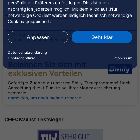
persönlichen Präferenzen festlegen. Dies ist auch
nachträglich jederzeit möglich. Mit dem Klick auf „Nur
Wie kann ich helfen?
notwendige Cookies” werden lediglich technisch notwendige
Cookies gespeichert.
Wie lange dauert es,
Wie lange ist
Anpassen
Geht klar
bis man das Kennzeichen erhält?
das Versicherungskennzeiche
Datenschutzerklärung
Cookierichtlinie
Impressum
Belohnen Sie sich mit
exklusiven Vorteilen
Sofortiger Zugang zu unserem Smily-Treueprogramm! Nach
Anmeldung direkt Punkte bei Ihrer Mopedversicherung
sammeln.
anmelden, um noch mehr zu sparen
CHECK24 ist Testsieger