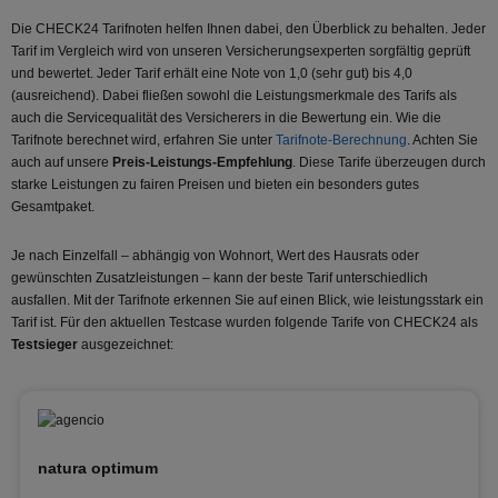
Die CHECK24 Tarifnoten helfen Ihnen dabei, den Überblick zu behalten. Jeder
Tarif im Vergleich wird von unseren Versicherungsexperten sorgfältig geprüft
und bewertet. Jeder Tarif erhält eine Note von 1,0 (sehr gut) bis 4,0
(ausreichend). Dabei fließen sowohl die Leistungsmerkmale des Tarifs als
auch die Servicequalität des Versicherers in die Bewertung ein. Wie die
Tarifnote berechnet wird, erfahren Sie unter
Tarifnote-Berechnung
. Achten Sie
auch auf unsere
Preis-Leistungs-Empfehlung
. Diese Tarife überzeugen durch
starke Leistungen zu fairen Preisen und bieten ein besonders gutes
Gesamtpaket.
Je nach Einzelfall – abhängig von Wohnort, Wert des Hausrats oder
gewünschten Zusatzleistungen – kann der beste Tarif unterschiedlich
ausfallen. Mit der Tarifnote erkennen Sie auf einen Blick, wie leistungsstark ein
Tarif ist. Für den aktuellen Testcase wurden folgende Tarife von CHECK24 als
Testsieger
ausgezeichnet:
natura optimum