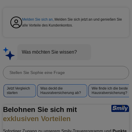
Melden Sie sich an,
Melden Sie sich jetzt an und genießen Sie
alle Vorteile des Kundenkontos.
Was möchten Sie wissen?
Stellen
Sie
Vorgeschlagene
Jetzt Vergleich
Was deckt die
Wie finde ich die beste
Sophie
Fragen
starten
Hausratversicherung ab?
Hausratversicherung?
eine
für
Frage
Sophie
Belohnen Sie sich mit
exklusiven Vorteilen
Sofortiger Zugang zu unserem Smily-Treueprogramm und
Punkte