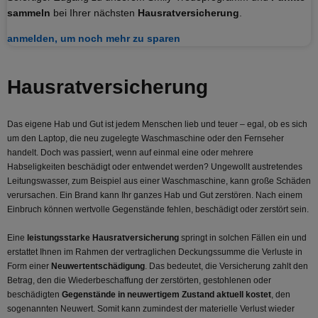
sammeln
bei Ihrer nächsten
Hausratversicherung
.
anmelden, um noch mehr zu sparen
Hausrat­versicherung
Das eigene Hab und Gut ist jedem Menschen lieb und teuer – egal, ob es sich
um den Laptop, die neu zugelegte Waschmaschine oder den Fernseher
handelt. Doch was passiert, wenn auf einmal eine oder mehrere
Habseligkeiten beschädigt oder entwendet werden? Ungewollt austretendes
Leitungswasser, zum Beispiel aus einer Waschmaschine, kann große Schäden
verursachen. Ein Brand kann Ihr ganzes Hab und Gut zerstören. Nach einem
Einbruch können wertvolle Gegenstände fehlen, beschädigt oder zerstört sein.
Eine
leistungsstarke Hausratversicherung
springt in solchen Fällen ein und
erstattet Ihnen im Rahmen der vertraglichen Deckungssumme die Verluste in
Form einer
Neuwertentschädigung
. Das bedeutet, die Versicherung zahlt den
Betrag, den die Wiederbeschaffung der zerstörten, gestohlenen oder
beschädigten
Gegenstände in neuwertigem Zustand aktuell kostet
, den
sogenannten Neuwert. Somit kann zumindest der materielle Verlust wieder