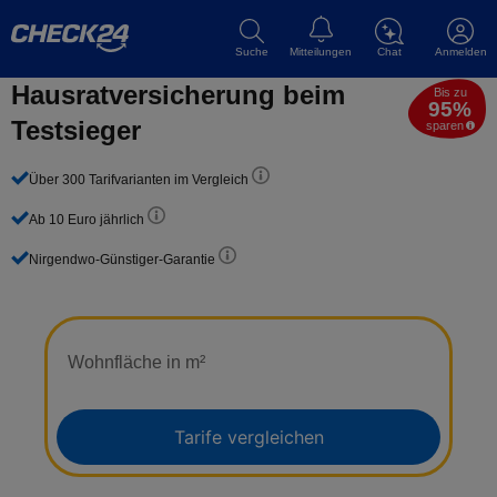
Suche
Mitteilungen
Chat
Anmelden
Hausrat­versicherung beim
Bis zu
95%
Testsieger
sparen
Über 300 Tarifvarianten im Vergleich
Ab 10 Euro jährlich
Nirgendwo-Günstiger-Garantie
Wohnfläche in m²
Tarife vergleichen