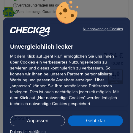
Vertragsunterlagen nur digital
Best-Leistungs-Garantie
Nur notwendige Cookies
Hausratversicherung
Unvergleichlich lecker
3,34 €
Mit dem Klick auf „geht klar” ermöglichen Sie uns Ihnen
monatlich
über Cookies ein verbessertes Nutzungserlebnis zu
jährliche Zahlung
40,08 €
servieren und dieses kontinuierlich zu verbessern. So
Versicherungssumme: 22.800 €
1,0
können wir Ihnen bei unseren Partnern personalisierte
Wertsachen: 9.120 €
Tarifnote
Werbung und passende Angebote anzeigen. Über
excellent
„anpassen” können Sie Ihre persönlichen Präferenzen
Grobe Fahrlässigkeit: 22.800 €
festlegen. Dies ist auch nachträglich jederzeit möglich. Mit
Best-Leistungs-Garantie
dem Klick auf „Nur notwendige Cookies” werden lediglich
5 Jahre ohne Vorschaden
technisch notwendige Cookies gespeichert.
Anpassen
Geht klar
PROTECT +
Datenschutzerklärung