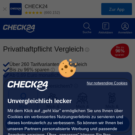
CHECK24
Zur App
(660.152)
Suche
Aktivitäten
Anmelden
Privathaftpflicht Vergleich
Bis zu
96%
sparen
Über 260 Tarifvarianten im Vergleich
Bis zu
96%
sparen
Ab 0,69 Euro monatlich
Nur notwendige Cookies
Wen möchten Sie versichern?
Unvergleichlich lecker
Mich
Mich &
Mich &
Mich &
Mit dem Klick auf „geht klar” ermöglichen Sie uns Ihnen über
selbst
Familie
Partner
Kind(er)
Cookies ein verbessertes Nutzungserlebnis zu servieren und
dieses kontinuierlich zu verbessern. So können wir Ihnen bei
jetzt vergleichen
unseren Partnern personalisierte Werbung und passende
Angebote anzeigen. Über „anpassen” können Sie Ihre