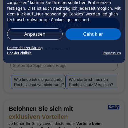
„anpassen” können Sie Ihre persönlichen Präferenzen
Mich
Mich &
Mich &
Mich &
festlegen. Dies ist auch nachträglich jederzeit möglich. Mit
selbst
Familie
Partner
Kind(er)
dem Klick auf „Nur notwendige Cookies” werden lediglich
technisch notwendige Cookies gespeichert.
jetzt vergleichen
Anpassen
Geht klar
Datenschutzerklärung
Was möchten Sie wissen?
Cookierichtlinie
Impressum