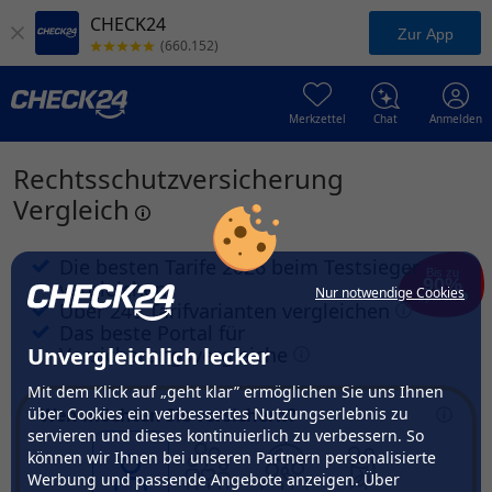
CHECK24
Zur App
(660.152)
Merkzettel
Chat
Anmelden
Rechtsschutzversicherung
Vergleich
Die besten Tarife 2026 beim Testsieger
Bis zu
90%
vergleichen
Nur notwendige Cookies
sparen
Über 240 Tarifvarianten vergleichen
Das beste Portal für
Unvergleichlich lecker
Versicherungsvergleiche
Mit dem Klick auf „geht klar” ermöglichen Sie uns Ihnen
über Cookies ein verbessertes Nutzungserlebnis zu
Wen möchten Sie versichern?
servieren und dieses kontinuierlich zu verbessern. So
können wir Ihnen bei unseren Partnern personalisierte
Werbung und passende Angebote anzeigen. Über