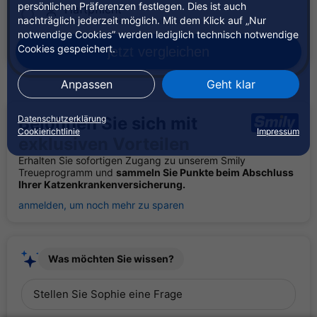
persönlichen Präferenzen festlegen. Dies ist auch
Haftpflicht
nachträglich jederzeit möglich. Mit dem Klick auf „Nur
enthalten in der Privathaftpflicht
notwendige Cookies” werden lediglich technisch notwendige
Cookies gespeichert.
jetzt
vergleichen
Anpassen
Geht klar
Datenschutzerklärung
Belohnen Sie sich mit
Cookierichtlinie
Impressum
exklusiven Vorteilen
Erhalten Sie sofortigen Zugang zu unserem Smily
Treueprogramm und
sammeln Sie Punkte beim Abschluss
Ihrer Katzenkrankenversicherung.
anmelden, um noch mehr zu sparen
Was möchten Sie wissen?
Stellen Sie Sophie eine Frage