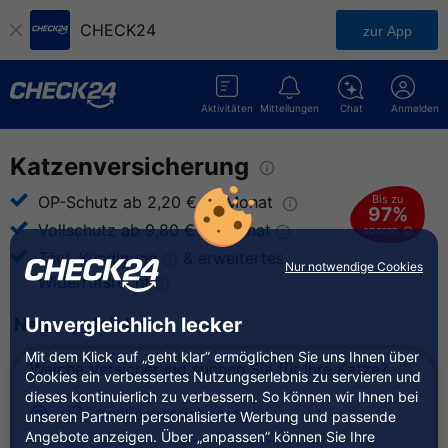
CHECK24
zur App
Aktivitäten
Mitteilungen
Chat
Anmelden
Katzenversicherung
Bis zu
OP-Schutz ab 2,20 € im
Monat
97%
Vollschutz ab 9,80 € im
Monat
sparen
Tägl.
Kündigung
& erweitertes
Nur notwendige Cookies
Widerrufsrecht
Unvergleichlich lecker
Neu vergleichen
Mit dem Klick auf „geht klar” ermöglichen Sie uns Ihnen über
Welche Versicherung suchen Sie für Ihre Katze?
Cookies ein verbessertes Nutzungserlebnis zu servieren und
dieses kontinuierlich zu verbessern. So können wir Ihnen bei
Krankenversicherung
unseren Partnern personalisierte Werbung und passende
Angebote anzeigen. Über „anpassen” können Sie Ihre