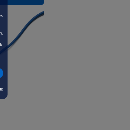
es
n.
ck
um