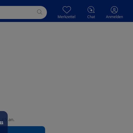
Merkzettel
Chat
Anmelden
2 65 an.
es