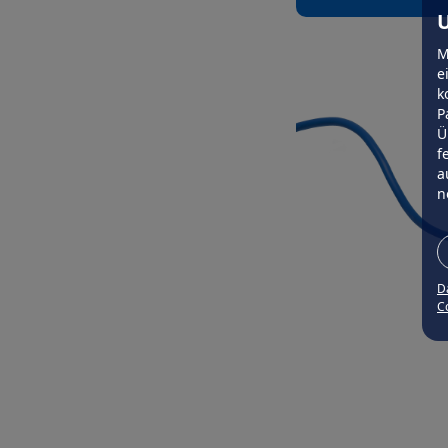
U
M
e
k
P
Ü
f
a
n
D
Co