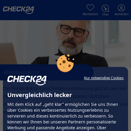
Merkzettel
Anmelden
Chat
Rentenfaktor
Nur notwendige Cookies
Der Rentenfaktor einer Rentenversicherung gibt an, wie viel
Unvergleichlich lecker
monatliche Rente Sie für Ihr angespartes Guthaben
Mit dem Klick auf „geht klar” ermöglichen Sie uns Ihnen
erhalten. Wir erklären, was den Rentenfaktor beeinflusst und
über Cookies ein verbessertes Nutzungserlebnis zu
was aktueller und garantierter Faktor bedeuten.
servieren und dieses kontinuierlich zu verbessern. So
können wir Ihnen bei unseren Partnern personalisierte
Werbung und passende Angebote anzeigen. Über