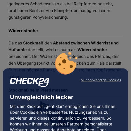
geringeres Schadensrisiko als bei Reitpferden besteht,
profitieren Besitzer von Kleinpferden häufig von einer
günstigeren Ponyversicherung.
Widerristhöhe
Da das
Stockmaß
den
Abstand zwischen Widerrist und
Hufsohle
darstellt, wird es auch als
Widerristhöhe
bezeichnet. Der Widerrist ist der Bereich des Pferdes, der
den Übergangspunkt vom Pferderücken zum Hals darstellt.
Er ist der höchste Punkt, wenn die Tiere ihren Kopf gesenkt
haben.
Nur notwendige Cookies
Stockmaß beim Pferd messen
Unvergleichlich lecker
Mit dem Klick auf „geht klar” ermöglichen Sie uns Ihnen
über Cookies ein verbessertes Nutzungserlebnis zu
servieren und dieses kontinuierlich zu verbessern. So
können wir Ihnen bei unseren Partnern personalisierte
Werbung und passende Angebote anzeigen. Über