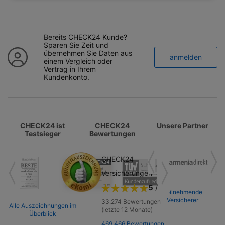
Bereits CHECK24 Kunde?
Sparen Sie Zeit und
übernehmen Sie Daten aus
anmelden
einem Vergleich oder
Vertrag in Ihrem
Kundenkonto.
Testsieger, Kundenbewertungen und Part
CHECK24 ist
CHECK24
Unsere Partner
Testsieger
Bewertungen
CHECK24
Versicherungen
5
/
5
Teilnehmende
Versicherer
33.274
Bewertungen
Alle Auszeichnungen im
(letzte 12 Monate)
Überblick
469.466
Bewertungen