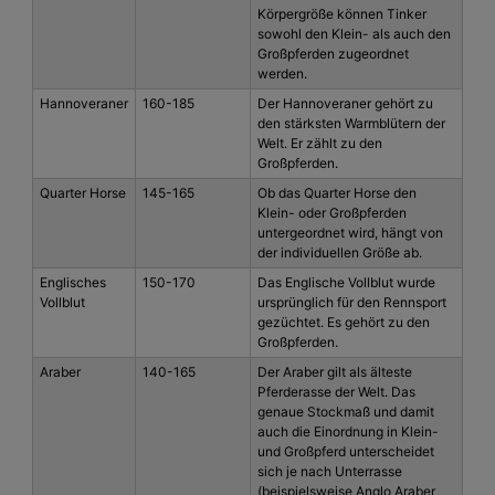
Körpergröße können Tinker
sowohl den Klein- als auch den
Großpferden zugeordnet
werden.
Hannoveraner
160-185
Der Hannoveraner gehört zu
den stärksten Warmblütern der
Welt. Er zählt zu den
Großpferden.
Quarter Horse
145-165
Ob das Quarter Horse den
Klein- oder Großpferden
untergeordnet wird, hängt von
der individuellen Größe ab.
Englisches
150-170
Das Englische Vollblut wurde
Vollblut
ursprünglich für den Rennsport
gezüchtet. Es gehört zu den
Großpferden.
Araber
140-165
Der Araber gilt als älteste
Pferderasse der Welt. Das
genaue Stockmaß und damit
auch die Einordnung in Klein-
und Großpferd unterscheidet
sich je nach Unterrasse
(beispielsweise Anglo Araber