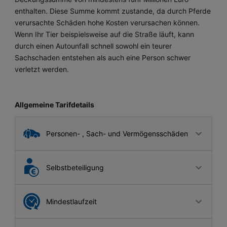
enthalten. Diese Summe kommt zustande, da durch Pferde
verursachte Schäden hohe Kosten verursachen können.
Wenn Ihr Tier beispielsweise auf die Straße läuft, kann
durch einen Autounfall schnell sowohl ein teurer
Sachschaden entstehen als auch eine Person schwer
verletzt werden.
Allgemeine Tarifdetails
Personen- , Sach- und Vermögensschäden
Für Personen-, Sach- und Vermögensschäden, die Ihr
Selbstbeteiligung
Pferd verursacht, sind Sie verantwortlich. Eine
Haftpflicht für das Pferd ist deshalb unverzichtbar,
Haben Sie eine Selbstbeteiligung bei der
wenn Sie nicht auf hohen Schadenskosten sitzen
Mindestlaufzeit
Pferdehaftpflichtversicherung vereinbart, fallen die
bleiben möchten.
Beiträge häufig niedriger aus. Im Fall eines Schadens
Es gibt Pferdehaftpflichttarife mit einer täglichen