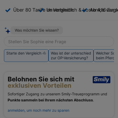
Über 80 Tarife im Vergleich
Unverbindlich & kostenlos vergl
Ab 4,16 Eur
Was möchten Sie wissen?
Stellen Sie Sophie eine Frage
Starte den Vergleich 🐴
Was ist der unterschied
Welcher Schu
zur OP-Versicherung?
beim Pferd w
Belohnen Sie sich mit
exklusiven Vorteilen
Sofortiger Zugang zu unserem Smily-Treueprogramm und
Punkte sammeln bei Ihrem nächsten Abschluss
.
anmelden, um noch mehr zu sparen