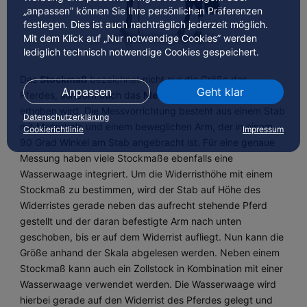
„anpassen” können Sie Ihre persönlichen Präferenzen
festlegen. Dies ist auch nachträglich jederzeit möglich.
Mit dem Klick auf „Nur notwendige Cookies” werden
lediglich technisch notwendige Cookies gespeichert.
Das
Stockmaß
bezeichnet nicht nur die Größe des
Anpassen
Geht klar
Pferdes, sondern auch das
Messgerät
, mit dem diese
erhoben wird. Die Messvorrichtung besteht aus einem Stab
Datenschutzerklärung
mit Messskala und einem beweglichen Arm, der in einem
Cookierichtlinie
Impressum
90 Grad Winkel am Stab angebracht ist. Für eine genaue
Messung haben viele Stockmaße ebenfalls eine
Wasserwaage integriert. Um die Widerristhöhe mit einem
Stockmaß zu bestimmen, wird der Stab auf Höhe des
Widerristes gerade neben das aufrecht stehende Pferd
gestellt und der daran befestigte Arm nach unten
geschoben, bis er auf dem Widerrist aufliegt. Nun kann die
Größe anhand der Skala abgelesen werden. Neben einem
Stockmaß kann auch ein Zollstock in Kombination mit einer
Wasserwaage verwendet werden. Die Wasserwaage wird
hierbei gerade auf den Widerrist des Pferdes gelegt und