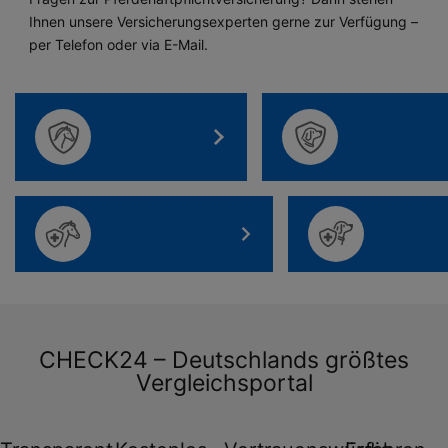
Ihnen unsere Versicherungsexperten gerne zur Verfügung –
per Telefon oder via E-Mail.
Pferde­
Hunde­
haftpflicht
haftpflich
ab
4,16 €
mtl.
ab
2,50 €
mtl
Pferde-OP-
Hundek
Versicherung
versic
ab
21,70 €
mtl.
ab
11,94 
CHECK24 – Deutschlands größtes
Vergleichsportal