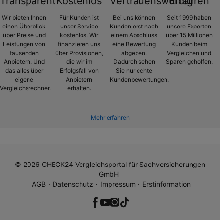
Transparent
Kostenlos
Vertrauenswürdig
Erfahren
Wir bieten Ihnen
Für Kunden ist
Bei uns können
Seit 1999 haben
einen Überblick
unser Service
Kunden erst nach
unsere Experten
über Preise und
kostenlos. Wir
einem Abschluss
über 15 Millionen
Leistungen von
finanzieren uns
eine Bewertung
Kunden beim
tausenden
über Provisionen,
abgeben.
Vergleichen und
Anbietern. Und
die wir im
Dadurch sehen
Sparen geholfen.
das alles über
Erfolgsfall von
Sie nur echte
eigene
Anbietern
Kundenbewertungen.
Vergleichsrechner.
erhalten.
Mehr erfahren
©
2026
CHECK24 Vergleichsportal für Sachversicherungen
GmbH
AGB
Datenschutz
Impressum
Erstinformation