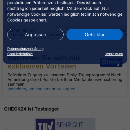
persönlichen Präferenzen festlegen. Dies ist auch
nachträglich jederzeit möglich. Mit dem Klick auf „Nur
Wie kann ich helfen?
notwendige Cookies” werden lediglich technisch notwendige
Cookies gespeichert.
Wie funktioniert
Unterschied zwischen Bürgscha
Anpassen
Geht klar
die Mietkautionsversicherung?
auf erstes und nicht auf erstes
Datenschutzerklärung
Cookierichtlinie
Impressum
Belohnen Sie sich mit
exklusiven Vorteilen
Sofortiger Zugang zu unserem Smily-Treueprogramm! Nach
Anmeldung direkt Punkte bei Ihrer Mietkautionsversicherung
sammeln.
anmelden, um noch mehr zu sparen
CHECK24 ist Testsieger