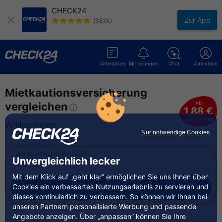
CHECK24
Zur App
(383k)
Aktivitäten
Mitteilungen
Chat
Anmelden
Mietkautions­versicherung
vergleiche
n
Ab
1,88 €
monatlich
Willkommen
Nur notwendige Cookies
Wie hoch ist Ihre Kaution?
Unvergleichlich lecker
Mit dem Klick auf „geht klar” ermöglichen Sie uns Ihnen über
vergleichen
Cookies ein verbessertes Nutzungserlebnis zu servieren und
dieses kontinuierlich zu verbessern. So können wir Ihnen bei
unseren Partnern personalisierte Werbung und passende
Angebote anzeigen. Über „anpassen” können Sie Ihre