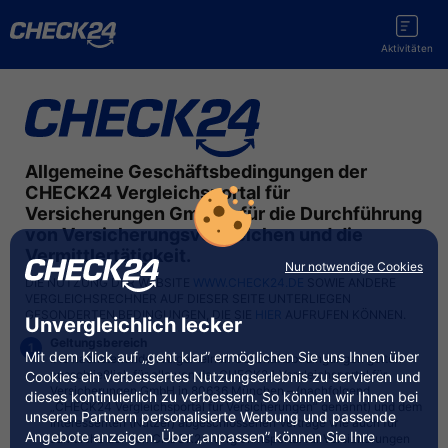
Aktivitäten
Allgemeine Geschäftsbedingungen der
CHECK24 Vergleichsportal für
Versicherungen GmbH – für die Durchführung
von Versicherungsvergleichen und die
Vermittlertätigkeit.
Nur notwendige Cookies
DIE NUTZUNG DER WEBSITE
WWW.CHECK24.DE
SOWIE ANDERE
VERGLEICHSRECHNER AUF DIESER SEITE UNTERLIEGEN
GESONDERTEN BEDINGUNGEN, DIE SIE
HIER
AUFRUFEN KÖNNEN.
Unvergleichlich lecker
Geltungsbereich
Mit dem Klick auf „geht klar” ermöglichen Sie uns Ihnen über
Die nachstehenden Allgemeinen Geschäftsbedingungen gelten
ausschließlich für alle von der CHECK24 Vergleichsportal für
Cookies ein verbessertes Nutzungserlebnis zu servieren und
Versicherungen GmbH in 80636 München – (nachfolgend
dieses kontinuierlich zu verbessern. So können wir Ihnen bei
„CHECK24 Vergleichsportal für Versicherungen” genannt) und dem
unseren Partnern personalisierte Werbung und passende
Interessenten (Nutzer) abgeschlossenen Verträge wie auch für
Angebote anzeigen. Über „anpassen” können Sie Ihre
sämtliche der von CHECK24 Vergleichsportal für Versicherungen