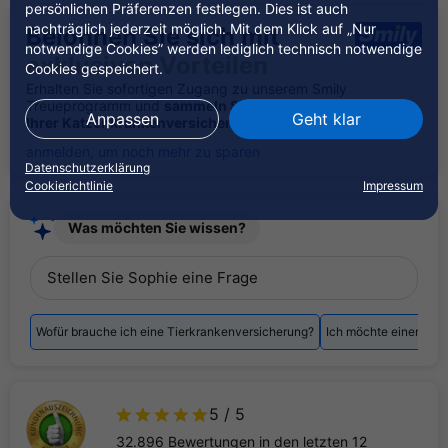
persönlichen Präferenzen festlegen. Dies ist auch
nachträglich jederzeit möglich. Mit dem Klick auf „Nur
Belohnen Sie sich mit
notwendige Cookies” werden lediglich technisch notwendige
exklusiven Vorteilen
Cookies gespeichert.
Erhalten Sie sofortigen Zugang zu unserem Smily
Treueprogramm und
sammeln Sie Punkte beim Abschluss
Anpassen
Geht klar
Ihrer Katzenkrankenversicherung.
anmelden, um noch mehr zu sparen
Datenschutzerklärung
Cookierichtlinie
Impressum
Was möchten Sie wissen?
Stellen Sie Sophie eine Frage
Wofür brauche ich eine Tierkrankenversicherung?
Ich möchte einen Vert
5
/ 5
32.896 Bewertungen in den letzten 12