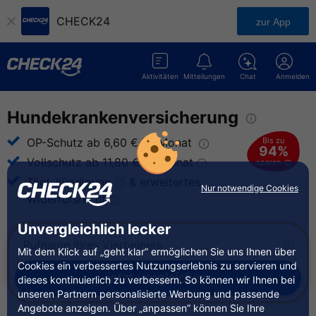
CHECK24
zur App
Aktivitäten
Mitteilungen
Chat
Anmelden
Hundekrankenversicherung
Bis zu
OP-Schutz ab 6,60 € im
Monat
94%
Vollschutz ab 11,80 € im
Monat
sparen
Tägl.
Kündigung
& erweitertes
Nur notwendige Cookies
Widerrufsrecht
Unvergleichlich lecker
Mit dem Klick auf „geht klar” ermöglichen Sie uns Ihnen über
Cookies ein verbessertes Nutzungserlebnis zu servieren und
jetzt
vergleichen
dieses kontinuierlich zu verbessern. So können wir Ihnen bei
unseren Partnern personalisierte Werbung und passende
Angebote anzeigen. Über „anpassen” können Sie Ihre