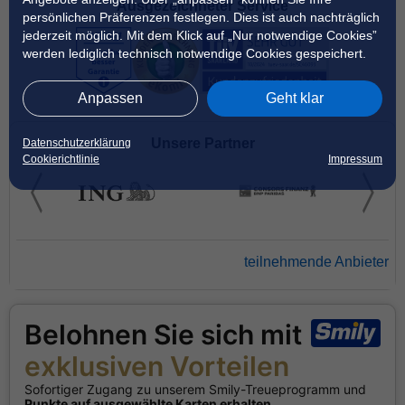
Ausgezeichneter Service
persönlichen Präferenzen festlegen. Dies ist auch nachträglich
jederzeit möglich. Mit dem Klick auf „Nur notwendige Cookies”
werden lediglich technisch notwendige Cookies gespeichert.
Anpassen
Geht klar
Unsere Partner
Datenschutzerklärung
Cookierichtlinie
Impressum
teilnehmende Anbieter
Belohnen Sie sich mit
exklusiven Vorteilen
Sofortiger Zugang zu unserem Smily-Treueprogramm und
Punkte auf ausgewählte Karten erhalten
.