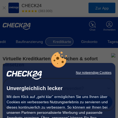
CHECK24
Zur App
(383.000)
Chat
Anmelden
edit
Baufinanzierung
Kreditkarte
Girokonto
Tages
Virtuelle Kreditkarten vergleichen & sofort
einsetzen
Nur notwendige Cookies
Unvergleichlich lecker
Wofür wollen Sie die Karte verwenden?
Mit dem Klick auf „geht klar” ermöglichen Sie uns Ihnen über
vergleichen
Cookies ein verbessertes Nutzungserlebnis zu servieren und
dieses kontinuierlich zu verbessern. So können wir Ihnen bei
unseren Partnern personalisierte Werbung und passende
Angebote anzeigen. Über „anpassen” können Sie Ihre