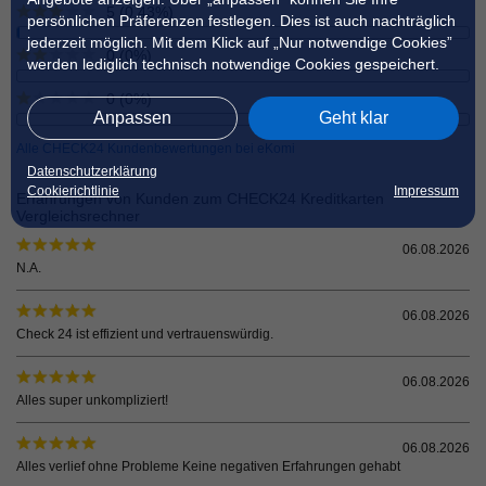
5 (0.43%)
persönlichen Präferenzen festlegen. Dies ist auch nachträglich
jederzeit möglich. Mit dem Klick auf „Nur notwendige Cookies”
0 (0%)
werden lediglich technisch notwendige Cookies gespeichert.
0 (0%)
Anpassen
Geht klar
Alle CHECK24 Kundenbewertungen bei eKomi
Datenschutzerklärung
Cookierichtlinie
Impressum
Erfahrungen von Kunden zum CHECK24 Kreditkarten
Vergleichsrechner
06.08.2026
N.A.
06.08.2026
Check 24 ist effizient und vertrauenswürdig.
06.08.2026
Alles super unkompliziert!
06.08.2026
Alles verlief ohne Probleme Keine negativen Erfahrungen gehabt