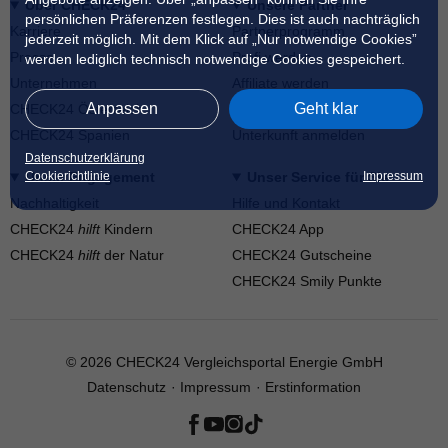
Über CHECK24
Unsere Partner
persönlichen Präferenzen festlegen. Dies ist auch nachträglich
Karriere
Partnerprogramm
jederzeit möglich. Mit dem Klick auf „Nur notwendige Cookies”
Presse
Profi werden
werden lediglich technisch notwendige Cookies gespeichert.
Unternehmen
Affiliate werden
Anpassen
Geht klar
CHECK24 Österreich
Werkstattpartner werden
CHECK24 Spanien
Unterkunft anmelden
Datenschutzerklärung
Cookierichtlinie
Impressum
Unser Engagement
Unser Service für Sie
Nachhaltigkeit
Hilfe und Kontakt
CHECK24
hilft
Kindern
CHECK24 App
CHECK24
hilft
der Natur
CHECK24 Gutscheine
CHECK24 Smily Punkte
© 2026 CHECK24 Vergleichsportal Energie GmbH
Datenschutz
Impressum
Erstinformation