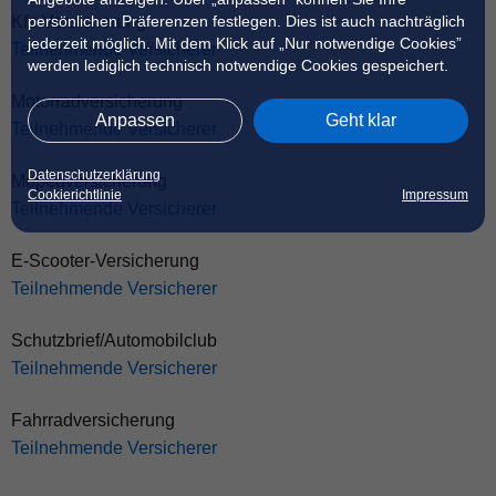
persönlichen Präferenzen festlegen. Dies ist auch nachträglich
Kfz-Versicherung
jederzeit möglich. Mit dem Klick auf „Nur notwendige Cookies”
Teilnehmende Versicherer
werden lediglich technisch notwendige Cookies gespeichert.
Motorradversicherung
Anpassen
Geht klar
Teilnehmende Versicherer
Datenschutzerklärung
Mopedversicherung
Cookierichtlinie
Impressum
Teilnehmende Versicherer
E-Scooter-Versicherung
Teilnehmende Versicherer
Schutzbrief/Automobilclub
Teilnehmende Versicherer
Fahrradversicherung
Teilnehmende Versicherer