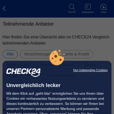
Suche
Aktivitäten
Chat
Teilnehmende Anbieter
Reise
Steuererklärung
Kfz-Versicherung
Hotel
Strom
Hier finden Sie eine Übersicht aller im CHECK24 Vergleich
teilnehmenden Anbieter.
Alle
Versicherungen
Konto & Kredit
Strom & Gas
Internet
Handy
Reise
Nur notwendige Cookies
Flüge
Hotel
Ferienwohnung
Unvergleichlich lecker
Mietwagen
Wohnmobil
Mit dem Klick auf „geht klar” ermöglichen Sie uns Ihnen über
Cookies ein verbessertes Nutzungserlebnis zu servieren und
Versicherungen
dieses kontinuierlich zu verbessern. So können wir Ihnen bei
unseren Partnern personalisierte Werbung und passende
Auto & Fahrzeuge
Angebote anzeigen. Über „anpassen” können Sie Ihre