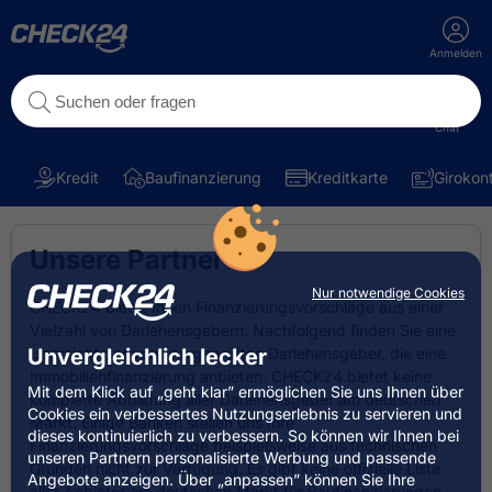
Anmelden
Chat
Kredit
Baufinanzierung
Kreditkarte
Girokon
Unsere Partner
Nur notwendige Cookies
CHECK24 bietet Ihnen Finanzierungsvorschläge aus einer
Vielzahl von Darlehensgebern. Nachfolgend finden Sie eine
Unvergleichlich lecker
Übersicht der von uns geprüften Darlehensgeber, die eine
Immobilienfinanzierung anbieten. CHECK24 bietet keine
Mit dem Klick auf „geht klar” ermöglichen Sie uns Ihnen über
komplette Abbildung aller Darlehensgeber am deutschen
Cookies ein verbessertes Nutzungserlebnis zu servieren und
Markt. Einige Banken stellen uns Ihre
dieses kontinuierlich zu verbessern. So können wir Ihnen bei
Finanzierungsvorschläge beispielsweise aus technischen
unseren Partnern personalisierte Werbung und passende
Gründen nicht zur Verfügung. Es gibt keine offizielle Liste
Angebote anzeigen. Über „anpassen” können Sie Ihre
aller Anbieter am deutschen Markt für Baufinanzierungen.