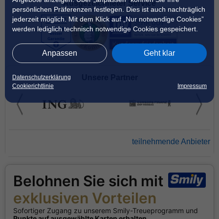
Ausgezeichneter Service
persönlichen Präferenzen festlegen. Dies ist auch nachträglich
jederzeit möglich. Mit dem Klick auf „Nur notwendige Cookies”
werden lediglich technisch notwendige Cookies gespeichert.
Anpassen
Geht klar
Unsere Partner
Datenschutzerklärung
Cookierichtlinie
Impressum
teilnehmende Anbieter
Belohnen Sie sich mit
exklusiven Vorteilen
Sofortiger Zugang zu unserem Smily-Treueprogramm und
Punkte auf ausgewählte Karten erhalten
.