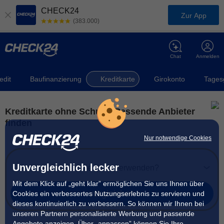
CHECK24
Zur App
(383.000)
Chat
Anmelden
edit
Baufinanzierung
Kreditkarte
Girokonto
Tages
Kreditkarte ohne Schufa: Passende Anbieter
finden
Nur notwendige Cookies
Unvergleichlich lecker
Wofür wollen Sie die Karte verwenden?
Mit dem Klick auf „geht klar” ermöglichen Sie uns Ihnen über
vergleichen
Cookies ein verbessertes Nutzungserlebnis zu servieren und
dieses kontinuierlich zu verbessern. So können wir Ihnen bei
unseren Partnern personalisierte Werbung und passende
Angebote anzeigen. Über „anpassen” können Sie Ihre