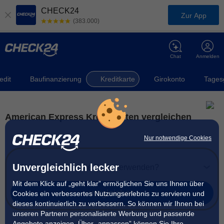
CHECK24
Zur App
(383.000)
Chat
Anmelden
edit
Baufinanzierung
Kreditkarte
Girokonto
Tages
American Express Kreditkarten vergleichen
Nur notwendige Cookies
Unvergleichlich lecker
Wofür wollen Sie die Karte verwenden?
Mit dem Klick auf „geht klar” ermöglichen Sie uns Ihnen über
vergleichen
Cookies ein verbessertes Nutzungserlebnis zu servieren und
dieses kontinuierlich zu verbessern. So können wir Ihnen bei
unseren Partnern personalisierte Werbung und passende
Angebote anzeigen. Über „anpassen” können Sie Ihre