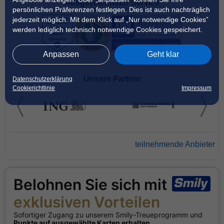
Ausgezeichneter Service
persönlichen Präferenzen festlegen. Dies ist auch nachträglich
jederzeit möglich. Mit dem Klick auf „Nur notwendige Cookies”
werden lediglich technisch notwendige Cookies gespeichert.
Anpassen
Geht klar
Unsere Partner
Datenschutzerklärung
Cookierichtlinie
Impressum
teilnehmende Anbieter
Belohnen Sie sich mit
exklusiven Vorteilen
Sofortiger Zugang zu unserem Smily-Treueprogramm und
Punkte auf ausgewählte Karten erhalten
.