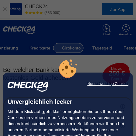
CHECK24
Zur App
(383.000)
Chat
Anmelden
anzierung
Kreditkarte
Girokonto
Tagesgeld
Festg
Bis zu
Bei welcher Bank kann ich
250 €
kostenlos Geld abheben?
Bonus
Nur notwendige Cookies
Unvergleichlich lecker
Alter (optional für Young Deals)
Mit dem Klick auf „geht klar” ermöglichen Sie uns Ihnen über
Cookies ein verbessertes Nutzungserlebnis zu servieren und
Gemeinschaftskonto
dieses kontinuierlich zu verbessern. So können wir Ihnen bei
Ja
Nein
unseren Partnern personalisierte Werbung und passende
Angebote anzeigen. Über „anpassen” können Sie Ihre