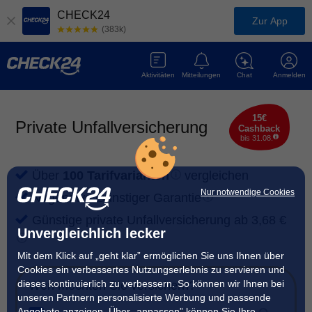
CHECK24
Zur App
(383k)
Aktivitäten
Mitteilungen
Chat
Anmelden
15€
Private Unfallversicherung
Cashback
bis 31.08.
Über
100 Tarifvarianten
vergleichen
Nur notwendige Cookies
Nirgendwo Günstiger
Garantie
Günstige private Unfallversicherung ab 3,68 €
Unvergleichlich lecker
Mit dem Klick auf „geht klar” ermöglichen Sie uns Ihnen über
Cookies ein verbessertes Nutzungserlebnis zu servieren und
dieses kontinuierlich zu verbessern. So können wir Ihnen bei
Wen möchten Sie versichern?
unseren Partnern personalisierte Werbung und passende
Angebote anzeigen. Über „anpassen” können Sie Ihre