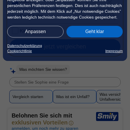
mich
persönlichen Präferenzen festlegen. Dies ist auch nachträglich
jederzeit möglich. Mit dem Klick auf „Nur notwendige Cookies”
Partner/in
werden lediglich technisch notwendige Cookies gespeichert.
Kind/er
Anpassen
Geht klar
jetzt vergleichen
Datenschutzerklärung
Cookierichtlinie
Impressum
Was möchten Sie wissen?
Was versichert e
Vergleich starten
Was ist ein Unfall?
Unfallversicher
Belohnen Sie sich mit
exklusiven Vorteilen
anmelden, um noch mehr zu sparen