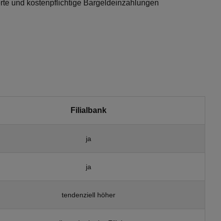
erte und kostenpflichtige Bargeldeinzahlungen
Filialbank
ja
ja
tendenziell höher