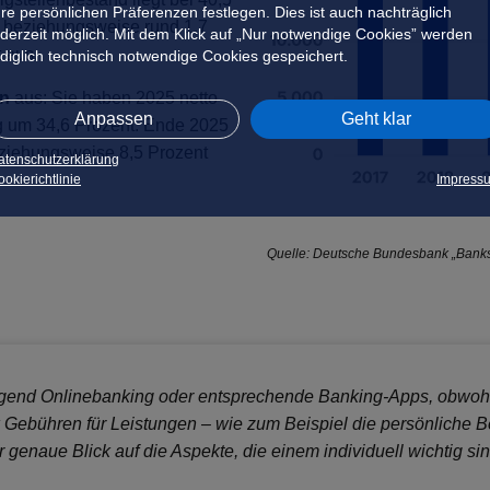
hre persönlichen Präferenzen festlegen. Dies ist auch nachträglich
n beziehungsweise rund 1,7
ederzeit möglich. Mit dem Klick auf „Nur notwendige Cookies” werden
 aus.
ediglich technisch notwendige Cookies gespeichert.
en
aus: Sie haben 2025 netto
Anpassen
Geht klar
g um 34,6 Prozent. Ende 2025
ziehungsweise 8,5 Prozent
atenschutzerklärung
okierichtlinie
Impress
Quelle: Deutsche Bundesbank „Banks
gend Onlinebanking oder entsprechende Banking-Apps, obwohl si
 Gebühren für Leistungen – wie zum Beispiel die persönliche Be
genaue Blick auf die Aspekte, die einem individuell wichtig sin