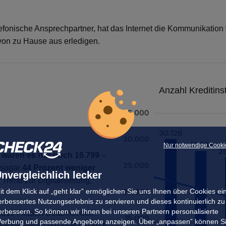
efonische Ansprechpartner, hat das Internet die Kommunikati
 von zu Hause aus erledigen.
Anzahl Kreditins
Nur notwendige Cooki
 waren es nur noch 16.799
–
 sogar
44 Prozent weniger
nvergleichlich lecker
rend zur Digitalisierung,
it dem Klick auf „geht klar” ermöglichen Sie uns Ihnen über Cookies ei
erbessertes Nutzungserlebnis zu servieren und dieses kontinuierlich zu
erbessern. So können wir Ihnen bei unseren Partnern personalisierte
810 Filialen weiterhin den
erbung und passende Angebote anzeigen. Über „anpassen” können S
gstellenbestand liegt bei 40,5