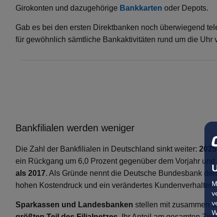
Girokonten und dazugehörige
Bankkarten
oder Depots.
Gab es bei den ersten Direktbanken noch überwiegend tel
für gewöhnlich sämtliche Bankaktivitäten rund um die Uhr
Bankfilialen werden weniger
Die Zahl der Bankfilialen in Deutschland sinkt weiter:
2025
ein Rückgang um 6,0 Prozent gegenüber dem Vorjahr und
U
als 2017
. Als Gründe nennt die Deutsche Bundesbank den T
M
hohen Kostendruck und ein verändertes Kundenverhalten.
v
v
Sparkassen und Landesbanken
stellen mit zusammen 6.
W
größten Teil des Filialnetzes
. Ihr Anteil am gesamten Zwei