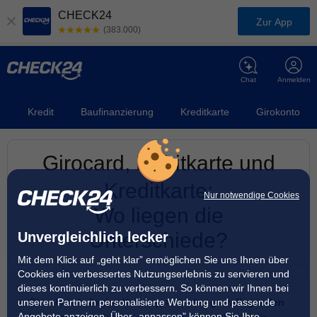
CHECK24
Zur App
(383.000)
Chat
Anmelden
Kredit
Baufinanzierung
Kreditkarte
Girokonto
Girocard, Debitkarte und
Kreditkarte:
Nur notwendige Cookies
Wo liegen die
Unterschiede?
Unvergleichlich lecker
Mit dem Klick auf „geht klar” ermöglichen Sie uns Ihnen über
Cookies ein verbessertes Nutzungserlebnis zu servieren und
dieses kontinuierlich zu verbessern. So können wir Ihnen bei
unseren Partnern personalisierte Werbung und passende
Obwohl sich die drei Kartentypen in den
grundlegenden
Angebote anzeigen. Über „anpassen” können Sie Ihre