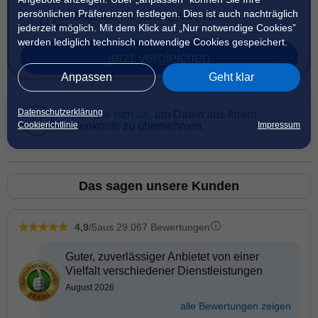
persönlichen Präferenzen festlegen. Dies ist auch nachträglich
Nur Angebote mit Stiftung Warentest
Kriterien
jederzeit möglich. Mit dem Klick auf „Nur notwendige Cookies”
werden lediglich technisch notwendige Cookies gespeichert.
jetzt vergleichen
Anpassen
Geht klar
Datenschutzerklärung
Melden Sie sich an,
um Daten aus Ihrem
Cookierichtlinie
Impressum
Kundenkonto zu übernehmen.
Das sagen unsere Kunden
4,9
/5
aus 29.067 Bewertungen
Guter, zuverlässiger Anbietet von einer
Vielfalt verschiedener Dienstleistungen
August 2026
alle Bewertungen zeigen