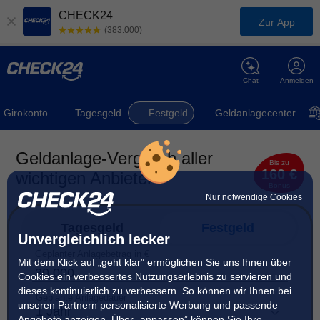
CHECK24
Zur App
(383.000)
Chat
Anmelden
Girokonto
Tagesgeld
Festgeld
Geldanlagecenter
Geldanlage-Vergleich aller
Bis zu
160 €
wichtigen Anbieter
Bonus
Nur notwendige Cookies
Tagesgeld
Festgeld
Unvergleichlich lecker
Geplanter Anlagebetrag in €
Mit dem Klick auf „geht klar” ermöglichen Sie uns Ihnen über
Cookies ein verbessertes Nutzungserlebnis zu servieren und
dieses kontinuierlich zu verbessern. So können wir Ihnen bei
Geplante Anlagedauer
unseren Partnern personalisierte Werbung und passende
1 Jahr
Angebote anzeigen. Über „anpassen” können Sie Ihre