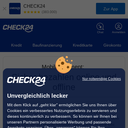
CHECK24
Zur App
(383.000)
Chat
Anmelden
Kredit
Baufinanzierung
Kreditkarte
Girokonto
Mobile Payment:
Sicher bezahlen online und
Nur notwendige Cookies
offline
Unvergleichlich lecker
Mit dem Klick auf „geht klar” ermöglichen Sie uns Ihnen über
Cookies ein verbessertes Nutzungserlebnis zu servieren und
Unter Mobile Payment versteht man
bargeldloses und
dieses kontinuierlich zu verbessern. So können wir Ihnen bei
kontaktloses Bezahlen mit einem mobilen Endgerät
. Dabei
unseren Partnern personalisierte Werbung und passende
kann es sich um ein Handy handeln, aber auch um eine Uhr,
Angebote anzeigen. Über „anpassen” können Sie Ihre