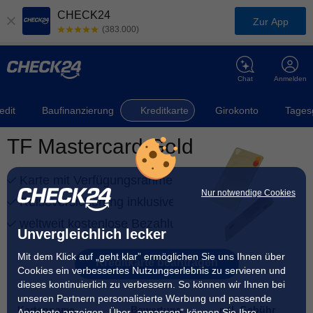
CHECK24
Zur App
(383.000)
Chat
Anmelden
edit
Baufinanzierung
Kreditkarte
Girokonto
Tages
TF Mastercard Gold
Karte mit Verfügungsrahmen
Nur notwendige Cookies
Reiseversicherung inklusive
weltweit kostenlose Bezahlung
Unvergleichlich lecker
Mit dem Klick auf „geht klar” ermöglichen Sie uns Ihnen über
Kreditkarte beantragen
Cookies ein verbessertes Nutzungserlebnis zu servieren und
dieses kontinuierlich zu verbessern. So können wir Ihnen bei
unseren Partnern personalisierte Werbung und passende
Kartenname
Bewertung
mtl. Gebühr
Angebote anzeigen. Über „anpassen” können Sie Ihre