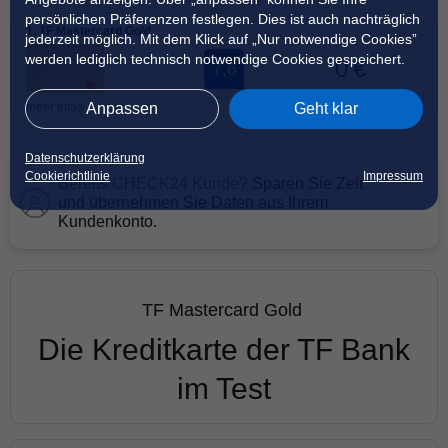
persönlichen Präferenzen festlegen. Dies ist auch nachträglich
1.
TF Mastercard Gold
jederzeit möglich. Mit dem Klick auf „Nur notwendige Cookies”
werden lediglich technisch notwendige Cookies gespeichert.
0 €
7,6
Anpassen
Geht klar
mehr Infos
Datenschutzerklärung
Cookierichtlinie
Impressum
Bereits CHECK24 Kunde?
Sparen Sie Zeit
und übernehmen Sie Daten aus Ihrem
Kundenkonto.
TF Mastercard Gold
Die Kreditkarte der TF Bank
im Test