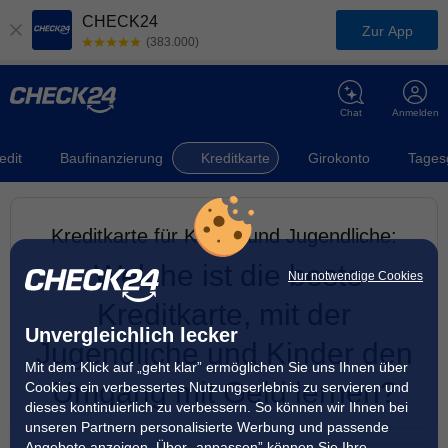
CHECK24
Zur App
(383.000)
Chat
Anmelden
edit
Baufinanzierung
Kreditkarte
Girokonto
Tages
Kreditkarte für Kinder und Jugendliche:
Welche ist die beste
Nur notwendige Cookies
Kreditkarte, mit der
Unvergleichlich lecker
Jugendliche und Kinder den
Mit dem Klick auf „geht klar” ermöglichen Sie uns Ihnen über
Umgang mit Geld lernen?
Cookies ein verbessertes Nutzungserlebnis zu servieren und
dieses kontinuierlich zu verbessern. So können wir Ihnen bei
unseren Partnern personalisierte Werbung und passende
Angebote anzeigen. Über „anpassen” können Sie Ihre