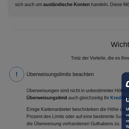
sich auch um
ausländische Konten
handeln. Diese Mö
Wicht
Trotz der Vorteile, die es I
Überweisungslimits beachten
Überweisungen sind nicht in unbestimmter Höhe mö
Überweisungslimit
auch gleichzeitig Ihr
Kreditka
U
M
Einige Kartenanbieter beschränken die Höhe der 
v
Prozent des Limits oder auf eine bestimmte Summ
v
die Überweisung vorhandenen Guthabens zu.
W