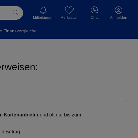
Mitteilungen
Merkzettel
Chat
Anmelden
le Finanzvergleiche
erweisen:
om
Kartenanbieter
und oft nur bis zum
n Betrag.