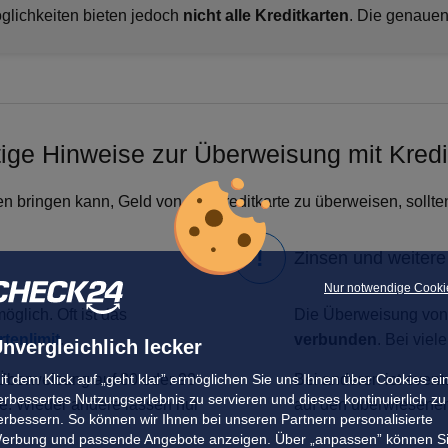
glichkeiten bieten jedoch
nicht alle Kreditkarten
. Die genauen
ige Hinweise zur Überweisung mit Kredi
hnen bringen kann, Geld von der Kreditkarte zu überweisen, sollt
Zinsen und weiter
Nur notwendige Cooki
glich. Oft ist das
Die Überweisung von d
rtenlimit
.
verbunden
. Bei viel
nvergleichlich lecker
it dem Klick auf „geht klar” ermöglichen Sie uns Ihnen über Cookies ei
Überweisung auf 80 oder 90
Bei anderen ist event
erbessertes Nutzungserlebnis zu servieren und dieses kontinuierlich zu
e. Wieder andere lassen nur
auf den überwiesene
erbessern. So können wir Ihnen bei unseren Partnern personalisierte
erbung und passende Angebote anzeigen. Über „anpassen” können S