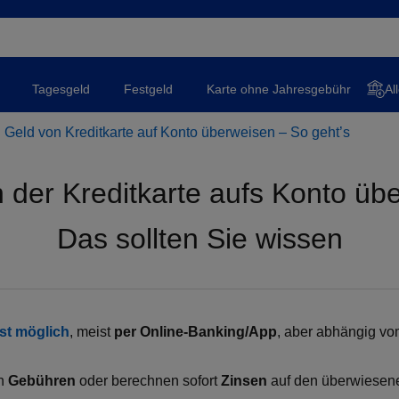
Tagesgeld
Festgeld
Karte ohne Jahresgebühr
Al
 Geld von Kreditkarte auf Konto überweisen – So geht’s
 der Kreditkarte aufs Konto üb
Das sollten Sie wissen
ist möglich
, meist
per Online‑Banking/App
, aber abhängig v
en
Gebühren
oder berechnen sofort
Zinsen
auf den überwiesene