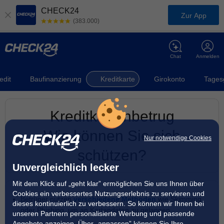
CHECK24
Zur App
(383.000)
Chat
Anmelden
edit
Baufinanzierung
Kreditkarte
Girokonto
Tages
Kreditkartenbetrug
Wie können Sie sich
Nur notwendige Cookies
schützen?
Unvergleichlich lecker
Mit dem Klick auf „geht klar” ermöglichen Sie uns Ihnen über
Cookies ein verbessertes Nutzungserlebnis zu servieren und
Betrüger nutzen
verschiedene Methoden
wie Skimming
dieses kontinuierlich zu verbessern. So können wir Ihnen bei
oder Phishing, um an Kartendaten zu gelangen
unseren Partnern personalisierte Werbung und passende
Angebote anzeigen. Über „anpassen” können Sie Ihre