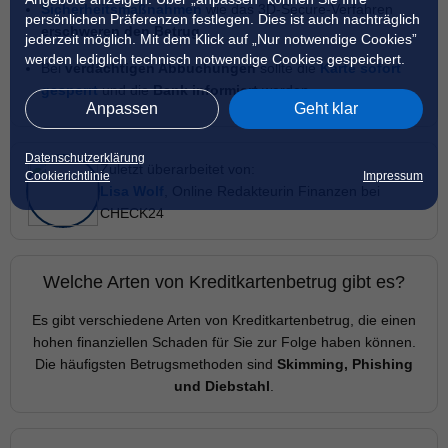
Sicherheitsmaßnahmen
wie das 3D-Secure-Verfahren
persönlichen Präferenzen festlegen. Dies ist auch nachträglich
erschweren den Betrug
jederzeit möglich. Mit dem Klick auf „Nur notwendige Cookies”
werden lediglich technisch notwendige Cookies gespeichert.
Bei
verdächtigen Abbuchungen
sollte die
Karte sofort
gesperrt
und die
Bank informiert
werden
Anpassen
Geht klar
Datenschutzerklärung
Zuletzt überarbeitet von:
Cookierichtlinie
Impressum
Lisa Wolf
, Online Redakteurin Finanzen bei
CHECK24
Welche Arten von Kreditkartenbetrug gibt es?
Es gibt verschiedene Arten von Kreditkartenbetrug, die einen
hohen finanziellen Schaden für Sie zur Folge haben können.
Die häufigsten Betrugsmethoden sind
Skimming, Phishing
und Diebstahl
.