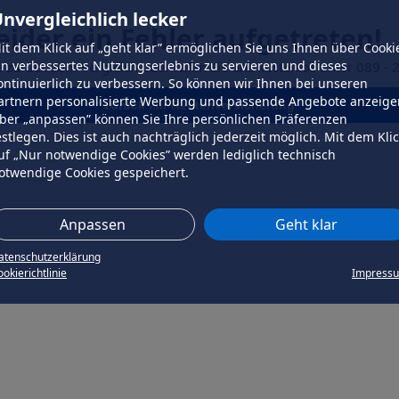
nvergleichlich lecker
leider ein Fehler aufgetreten!
it dem Klick auf „geht klar” ermöglichen Sie uns Ihnen über Cooki
in verbessertes Nutzungserlebnis zu servieren und dieses
e zurück zum Vergleich oder rufen Sie uns kostenlos unter 089 - 
ontinuierlich zu verbessern. So können wir Ihnen bei unseren
artnern personalisierte Werbung und passende Angebote anzeige
zurück zur Rentenversicherung
ber „anpassen” können Sie Ihre persönlichen Präferenzen
estlegen. Dies ist auch nachträglich jederzeit möglich. Mit dem Kli
uf „Nur notwendige Cookies” werden lediglich technisch
otwendige Cookies gespeichert.
Anpassen
Geht klar
atenschutzerklärung
okierichtlinie
Impress