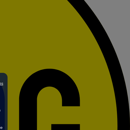
es
n
ie