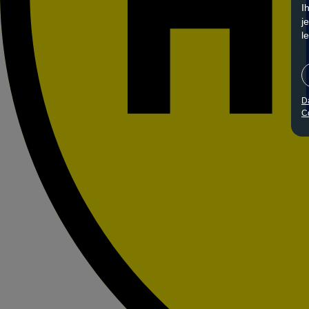
I
j
l
D
Co