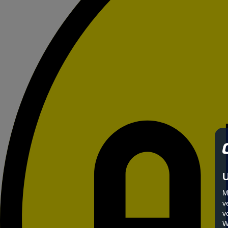
U
M
v
v
W