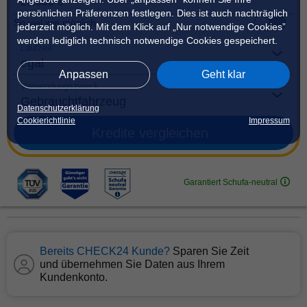
persönlichen Präferenzen festlegen. Dies ist auch nachträglich
So viel wie möglich
jederzeit möglich. Mit dem Klick auf „Nur notwendige Cookies”
werden lediglich technisch notwendige Cookies gespeichert.
Laufzeit
Anpassen
Geht klar
Verwendungszweck
Datenschutzerklärung
Cookierichtlinie
Impressum
Kredite vergleichen
Garantiert Schufa-neutral
Bereits CHECK24 Kunde?
Sparen Sie Zeit
und übernehmen Sie Daten aus Ihrem
Kundenkonto.