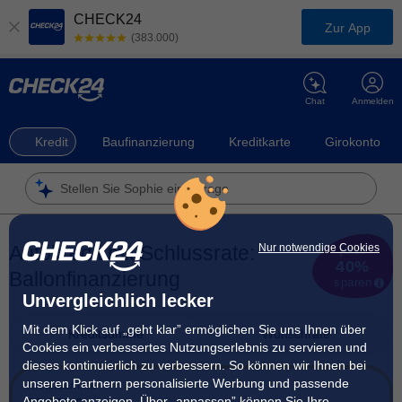
CHECK24
Zur App
(383.000)
Chat
Anmelden
Kredit
Baufinanzierung
Kreditkarte
Girokonto
Stellen Sie Sophie eine Frage
Autokredit mit Schlussrate:
Nur notwendige Cookies
jetzt
40%
Ballonfinanzierung
sparen
Unvergleichlich lecker
Mit dem Klick auf „geht klar” ermöglichen Sie uns Ihnen über
Kreditsumme
Wunschrate
Cookies ein verbessertes Nutzungserlebnis zu servieren und
dieses kontinuierlich zu verbessern. So können wir Ihnen bei
unseren Partnern personalisierte Werbung und passende
Kreditsumme
Angebote anzeigen. Über „anpassen” können Sie Ihre