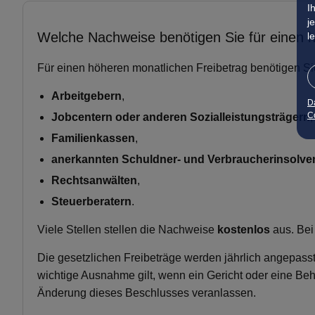
I
j
Welche Nachweise benötigen Sie für einen 
l
Für einen höheren monatlichen Freibetrag benötigen S
Arbeitgebern
,
D
Co
Jobcentern oder anderen Sozialleistungsträgern
,
Familienkassen
,
anerkannten Schuldner- und Verbraucherinsolve
Rechtsanwälten
,
Steuerberatern
.
Viele Stellen stellen die Nachweise
kostenlos
aus. Bei
Die gesetzlichen Freibeträge werden jährlich angepasst
wichtige Ausnahme gilt, wenn ein Gericht oder eine Behö
Änderung dieses Beschlusses veranlassen.