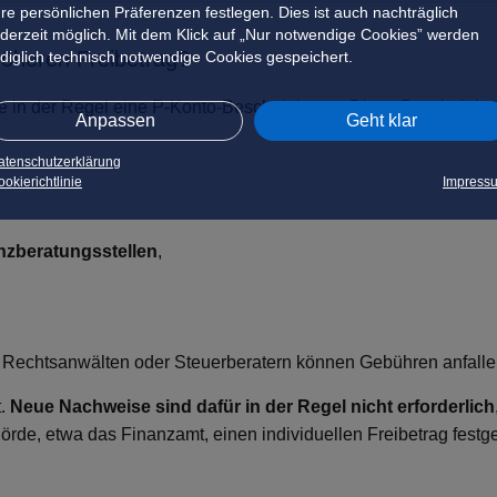
hre persönlichen Präferenzen festlegen. Dies ist auch nachträglich
ederzeit möglich. Mit dem Klick auf „Nur notwendige Cookies” werden
höheren Freibetrag?
ediglich technisch notwendige Cookies gespeichert.
ie in der Regel eine P-Konto-Bescheinigung. Diese Bescheinig
Anpassen
Geht klar
atenschutzerklärung
okierichtlinie
Impress
nzberatungsstellen
,
 Rechtsanwälten oder Steuerberatern können Gebühren anfalle
.
Neue Nachweise sind dafür in der Regel nicht erforderlich
rde, etwa das Finanzamt, einen individuellen Freibetrag festge