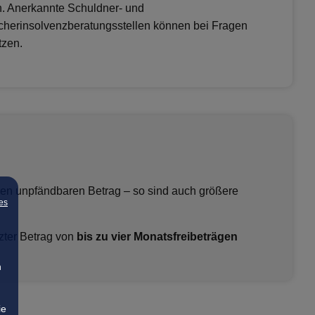
n. Anerkannte Schuldner- und
cherinsolvenzberatungsstellen können bei Fragen
tzen.
den unpfändbaren Betrag – so sind auch größere
es
zter Betrag von
bis zu vier Monatsfreibeträgen
n
ie