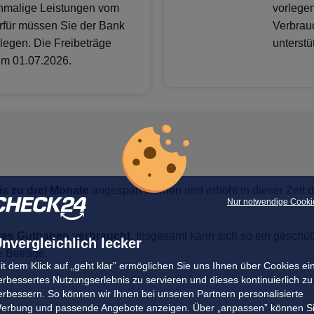
nmalige Leistungen vom
vorlege
erfür müssen Sie der Bank
Verbrau
egen. Die Freibeträge
unterstü
zum 01.07.2026.
is zu drei Monate
angespart werden und erhöht in dieser Zeit 
Nur notwendige Cooki
eres Guthaben verbraucht
. Insgesamt kann sich so ein geschüt
nvergleichlich lecker
e Beträge.
it dem Klick auf „geht klar” ermöglichen Sie uns Ihnen über Cookies ei
erbessertes Nutzungserlebnis zu servieren und dieses kontinuierlich zu
erbessern. So können wir Ihnen bei unseren Partnern personalisierte
erbung und passende Angebote anzeigen. Über „anpassen” können S