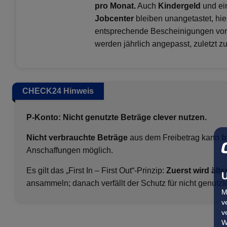
pro Monat.
Auch
Kindergeld
und ei
Jobcenter
bleiben unangetastet, hi
entsprechende Bescheinigungen vorl
werden jährlich angepasst, zuletzt 
CHECK24 Hinweis
P-Konto: Nicht genutzte Beträge clever nutzen.
Nicht verbrauchte Beträge
aus dem Freibetrag kann
b
Anschaffungen möglich.
Es gilt das „First In – First Out“-Prinzip:
Zuerst wird ält
U
ansammeln; danach verfällt der Schutz für nicht genutzt
M
v
v
W