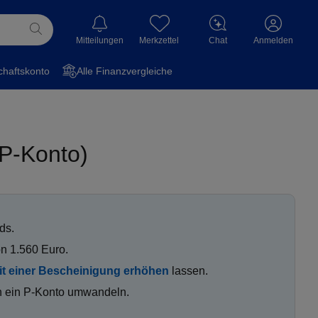
Mitteilungen
Merkzettel
Chat
Anmelden
haftskonto
Alle Finanzvergleiche
P-Konto)
nds.
on 1.560 Euro.
it einer Bescheinigung erhöhen
lassen.
 in ein P-Konto umwandeln.