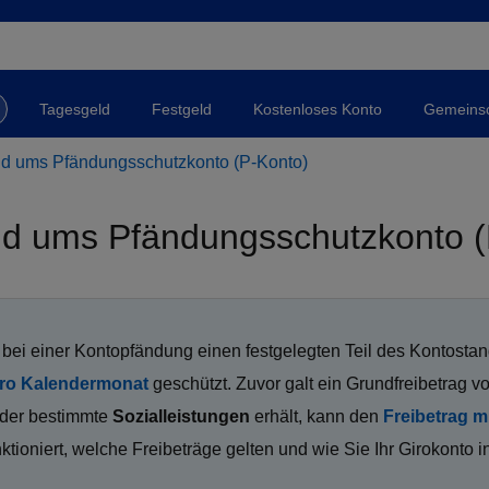
Tagesgeld
Festgeld
Kostenloses Konto
Gemeinsc
nd ums Pfändungsschutzkonto (P-Konto)
und ums Pfändungsschutzkonto (
t bei einer Kontopfändung einen festgelegten Teil des Kontosta
pro Kalendermonat
geschützt. Zuvor galt ein Grundfreibetrag v
oder bestimmte
Sozialleistungen
erhält, kann den
Freibetrag m
ktioniert, welche Freibeträge gelten und wie Sie Ihr Girokonto