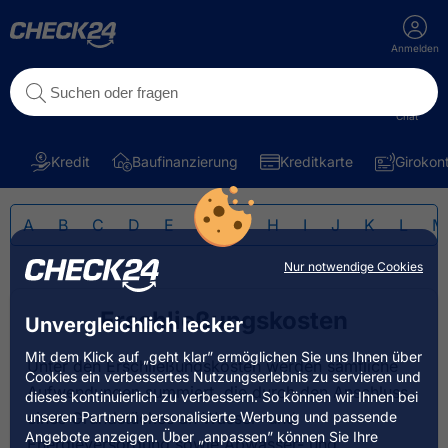
Anmelden
Chat
Kredit
Baufinanzierung
Kreditkarte
Girokon
A
B
C
D
E
F
G
H
I
J
K
L
M
Nur notwendige Cookies
Erschließungskosten
Unvergleichlich lecker
Mit dem Klick auf „geht klar” ermöglichen Sie uns Ihnen über
Unter den Erschließungskosten werden sämtliche
Cookies ein verbessertes Nutzungserlebnis zu servieren und
Aufwendungen summiert, die durch den Anschluss
dieses kontinuierlich zu verbessern. So können wir Ihnen bei
unseren Partnern personalisierte Werbung und passende
eines Grundstückes an Wasser- und
Angebote anzeigen. Über „anpassen” können Sie Ihre
Energieversorgung sowie Abwasser- und