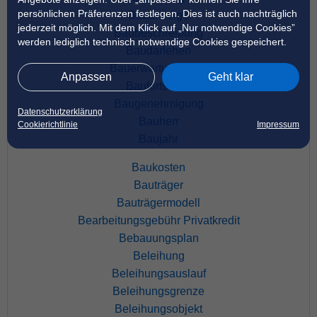
persönlichen Präferenzen festlegen. Dies ist auch nachträglich
Bauanzeige
jederzeit möglich. Mit dem Klick auf „Nur notwendige Cookies”
Baubeschreibung
werden lediglich technisch notwendige Cookies gespeichert.
Baudarlehen
Bauerwartungsland
Anpassen
Geht klar
Baufortschritt
Baugenehmigung
Datenschutzerklärung
Bauherr
Cookierichtlinie
Impressum
Baujahr
Baukosten
Bauträger
Bauträgermodell
Bearbeitungsgebühr Privatkredit
Bebauungsplan
Beleihung
Beleihungsauslauf
Beleihungsgrenze
Beleihungsobjekt