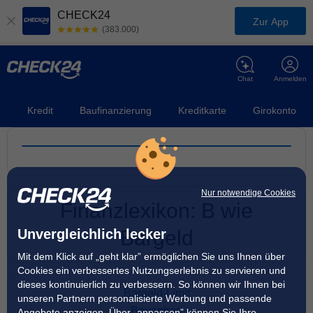
CHECK24
Zur App
(383.000)
Chat
Anmelden
Kredit
Baufinanzierung
Kreditkarte
Girokonto
Nur notwendige Cookies
Finanzlexikon: B wie
Unvergleichlich lecker
Bargeld
Mit dem Klick auf „geht klar” ermöglichen Sie uns Ihnen über
Cookies ein verbessertes Nutzungserlebnis zu servieren und
dieses kontinuierlich zu verbessern. So können wir Ihnen bei
Bargeld-Limit
unseren Partnern personalisierte Werbung und passende
Bauantrag
Angebote anzeigen. Über „anpassen” können Sie Ihre