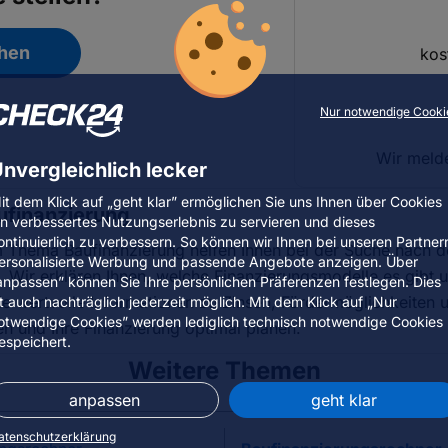
chen
kos
Nur notwendige Cooki
Wir melde
nvergleichlich lecker
it dem Klick auf „geht klar” ermöglichen Sie uns Ihnen über Cookies
ufinanzierung
in verbessertes Nutzungserlebnis zu servieren und dieses
ontinuierlich zu verbessern. So können wir Ihnen bei unseren Partner
 Thema Baufinanzierung helfen Ihnen bei der Suche nach d
ersonalisierte Werbung und passende Angebote anzeigen. Über
. Wir erklären Ihnen, welche Finanzierungsmodelle es gibt u
anpassen” können Sie Ihre persönlichen Präferenzen festlegen. Dies
e wertvolle Informationen zu Zinsen, Fördermöglichkeiten u
st auch nachträglich jederzeit möglich. Mit dem Klick auf „Nur
otwendige Cookies” werden lediglich technisch notwendige Cookies
en und Ihre Finanzierung optimal planen.
espeichert.
Weitere Themen
anpassen
geht klar
atenschutzerklärung