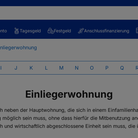
onto
Tagesgeld
Festgeld
Anschlussfinanzierung
inliegerwohnung
I
J
K
L
M
N
O
P
Q
Einliegerwohnung
 neben der Hauptwohnung, die sich in einem Einfamilienhaus 
g möglich sein muss, ohne dass hierfür die Mitbenutzung a
ch und wirtschaftlich abgeschlossene Einheit sein muss, die