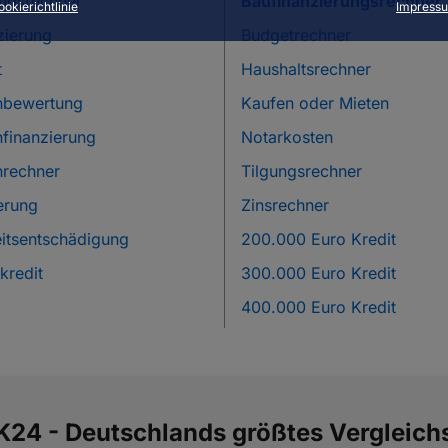
ungsrechner
Baufinanzierungsrechner
ookierichtlinie
Impress
zierung
Budgetrechner
t
Haushaltsrechner
nbewertung
Kaufen oder Mieten
nfinanzierung
Notarkosten
nrechner
Tilgungsrechner
erung
Zinsrechner
eitsentschädigung
200.000 Euro Kredit
redit
300.000 Euro Kredit
400.000 Euro Kredit
24 - Deutschlands größtes Vergleichs