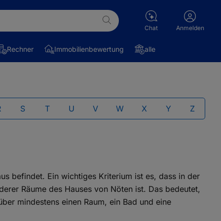
Chat
Anmelden
Rechner
Immobilienbewertung
alle
R
S
T
U
V
W
X
Y
Z
befindet. Ein wichtiges Kriterium ist es, dass in der
nderer Räume des Hauses von Nöten ist. Das bedeutet,
 über mindestens einen Raum, ein Bad und eine