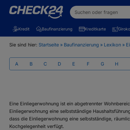
Suchen oder fragen
Kredit
Baufinanzierung
Kreditkarte
Girok
Sie sind hier:
Startseite
»
Baufinanzierung
»
Lexikon
»
E
A
B
C
D
E
F
G
H
Eine Einliegerwohnung ist ein abgetrennter Wohnbereich
Einliegerwohnung eine selbstständige Haushaltsführun
dass die Einliegerwohnung eine selbstständige, räumli
Kochgelegenheit verfügt.