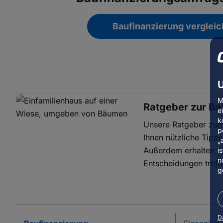
Baufinanzierung verglei
U
M
Ratgeber zur Ba
e
k
Unsere Ratgeber zum
p
Ihnen nützliche Tipps
„
Außerdem erhalten Si
i
n
Entscheidungen treff
g
D