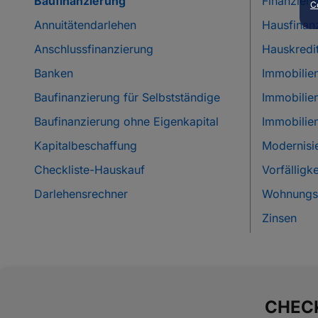
Baufinanzierung
Finanzier
C
Annuitätendarlehen
Hausfinan
Anschlussfinanzierung
Hauskredi
Banken
Immobilie
Baufinanzierung für Selbstständige
Immobilie
Baufinanzierung ohne Eigenkapital
Immobilie
Kapitalbeschaffung
Modernisi
Checkliste-Hauskauf
Vorfälligk
Darlehensrechner
Wohnungsk
Zinsen
CHECK