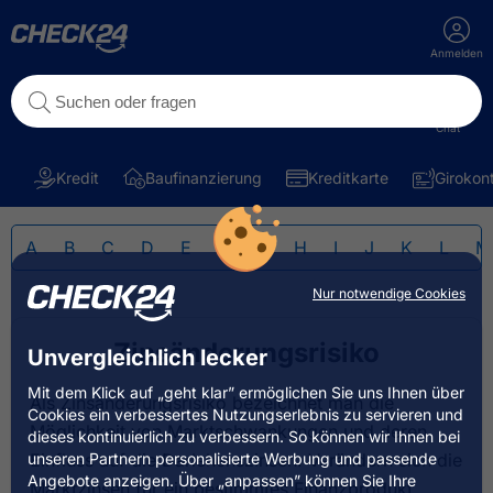
Anmelden
Chat
Kredit
Baufinanzierung
Kreditkarte
Girokon
A
B
C
D
E
F
G
H
I
J
K
L
M
Nur notwendige Cookies
Zinsänderungsrisiko
Unvergleichlich lecker
Mit dem Klick auf „geht klar” ermöglichen Sie uns Ihnen über
Als Zinsänderungsrisiko bezeichnet man die
Cookies ein verbessertes Nutzungserlebnis zu servieren und
Möglichkeit von Marktschwankungen und deren
dieses kontinuierlich zu verbessern. So können wir Ihnen bei
unseren Partnern personalisierte Werbung und passende
Einfluss auf die Darlehenszinsen. Verändern sich die
Angebote anzeigen. Über „anpassen” können Sie Ihre
Marktzinsen für ein bestimmtes Finanzprodukt,