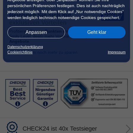
persönlichen Präferenzen festlegen. Dies ist auch nachträglich
jederzeit möglich. Mit dem Klick auf „Nur notwendige Cookies”
Belohnen Sie sich mit
werden lediglich technisch notwendige Cookies gespeichert.
exklusiven Vorteilen
Profitieren Sie von
Punkten und Cashbacks
! Je höher Ihr
Anpassen
Geht klar
Smily Level, desto mehr Vorteile auf
ausgewählte
Angebote
.
Datenschutzerklärung
anmelden, um noch mehr zu sparen
Cookierichtlinie
Impressum
CHECK24 ist 40x Testsieger