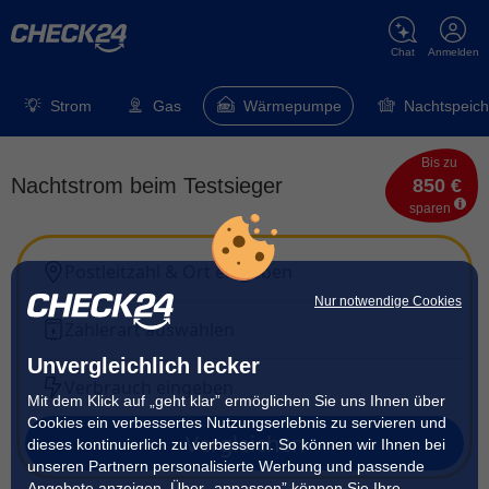
Chat
Anmelden
Strom
Gas
Wärmepumpe
Nachtspeich
Bis zu
Nachtstrom beim Testsieger
850 €
sparen
Postleitzahl & Ort eingeben
Nur notwendige Cookies
Zählerart auswählen
Unvergleichlich lecker
Verbrauch eingeben
Mit dem Klick auf „geht klar” ermöglichen Sie uns Ihnen über
Cookies ein verbessertes Nutzungserlebnis zu servieren und
Vergleichen
dieses kontinuierlich zu verbessern. So können wir Ihnen bei
unseren Partnern personalisierte Werbung und passende
Angebote anzeigen. Über „anpassen” können Sie Ihre