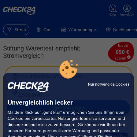
Chat
Anmelden
Strom
Gas
Wärmepumpe
Nachtspeich
Bis zu
Stiftung Warentest empfiehlt
850 €
Stromvergleich
sparen
Postleitzahl & Ort eingeben
Nur notwendige Cookies
Verbrauch
2.500 kWh
Unvergleichlich lecker
Vergleichen
Mit dem Klick auf „geht klar” ermöglichen Sie uns Ihnen über
Cookies ein verbessertes Nutzungserlebnis zu servieren und
dieses kontinuierlich zu verbessern. So können wir Ihnen bei
unseren Partnern personalisierte Werbung und passende
Belohnen Sie sich mit
Angebote anzeigen. Über „anpassen” können Sie Ihre