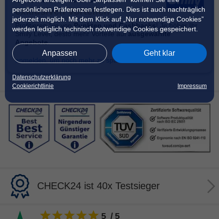
persönlichen Präferenzen festlegen. Dies ist auch nachträglich
exklusiven Vorteilen
jederzeit möglich. Mit dem Klick auf „Nur notwendige Cookies”
Profitieren Sie von
Punkten und Cashbacks
! Je höher Ihr
werden lediglich technisch notwendige Cookies gespeichert.
Smily Level, desto mehr Vorteile auf
ausgewählte
Angebote
.
Anpassen
Geht klar
anmelden, um noch mehr zu sparen
Datenschutzerklärung
Cookierichtlinie
Impressum
CHECK24 ist 40x Testsieger
5
/
5