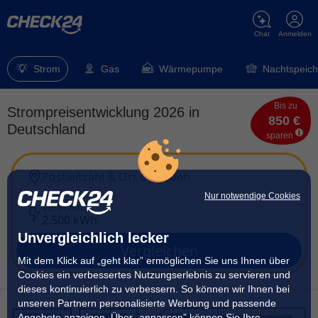
Chat
Anmelden
Strom
Gas
Wärmepumpe
Nachtspeich
Bis zu
Strompreisentwicklung 2026 in
850 €
Deutschland
sparen
Postleitzahl & Ort eingeben
Nur notwendige Cookies
Verbrauch
2.500 kWh
Unvergleichlich lecker
Vergleichen
Mit dem Klick auf „geht klar” ermöglichen Sie uns Ihnen über
Cookies ein verbessertes Nutzungserlebnis zu servieren und
dieses kontinuierlich zu verbessern. So können wir Ihnen bei
unseren Partnern personalisierte Werbung und passende
Angebote anzeigen. Über „anpassen” können Sie Ihre