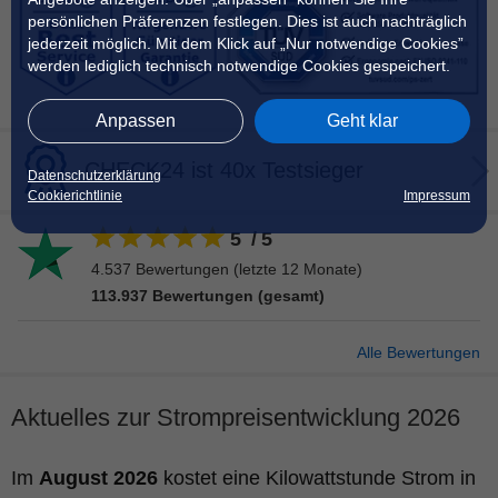
persönlichen Präferenzen festlegen. Dies ist auch nachträglich
jederzeit möglich. Mit dem Klick auf „Nur notwendige Cookies”
werden lediglich technisch notwendige Cookies gespeichert.
Anpassen
Geht klar
CHECK24 ist 40x Testsieger
Datenschutzerklärung
Cookierichtlinie
Impressum
5
/
5
4.537
Bewertungen (letzte 12 Monate)
113.937
Bewertungen (gesamt)
Alle Bewertungen
Aktuelles zur Strompreisentwicklung 2026
Im
August 2026
kostet eine Kilowattstunde Strom in