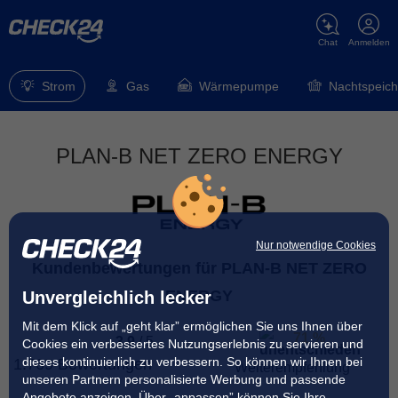
Chat
Anmelden
Strom
Gas
Wärmepumpe
Nachtspeich
PLAN-B NET ZERO ENERGY
Nur notwendige Cookies
Kundenbewertungen für PLAN-B NET ZERO
ENERGY
Unvergleichlich lecker
Mit dem Klick auf „geht klar” ermöglichen Sie uns Ihnen über
71 %
3.9
/
5
Cookies ein verbessertes Nutzungserlebnis zu servieren und
dieses kontinuierlich zu verbessern. So können wir Ihnen bei
1.769 Bewertungen
Weiterempfehlung
unseren Partnern personalisierte Werbung und passende
Angebote anzeigen. Über „anpassen” können Sie Ihre