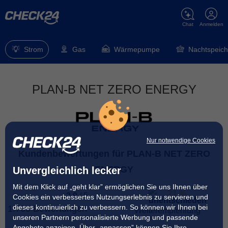
Chat
Anmelden
Strom
Gas
Wärmepumpe
Nachtspeich
PLAN-B NET ZERO ENERGY
Nur notwendige Cookies
Kundenbewertungen für PLAN-B NET ZERO
ENERGY
Unvergleichlich lecker
Mit dem Klick auf „geht klar” ermöglichen Sie uns Ihnen über
71 %
3.9
/
5
Cookies ein verbessertes Nutzungserlebnis zu servieren und
dieses kontinuierlich zu verbessern. So können wir Ihnen bei
1.769 Bewertungen
Weiterempfehlung
unseren Partnern personalisierte Werbung und passende
Angebote anzeigen. Über „anpassen” können Sie Ihre